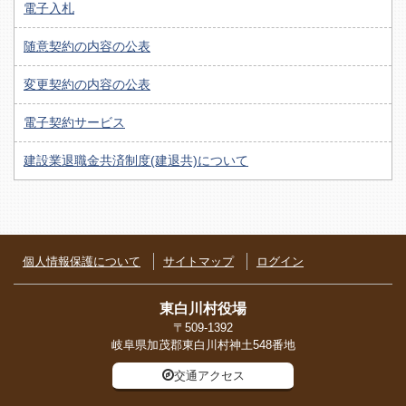
電子入札
随意契約の内容の公表
変更契約の内容の公表
電子契約サービス
建設業退職金共済制度(建退共)について
個人情報保護について
サイトマップ
ログイン
東白川村役場
〒509-1392
岐阜県加茂郡東白川村神土548番地
交通アクセス