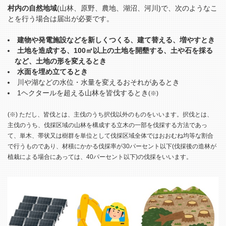
村内の自然地域
(山林、原野、農地、湖沼、河川)で、次のようなこ
とを行う場合は届出が必要です。
建物や発電施設などを新しくつくる、建て替える、増やすとき
土地を造成する、100㎡以上の土地を開墾する、土や石を採る
など、土地の形を変えるとき
水面を埋め立てるとき
川や湖などの水位・水量を変えるおそれがあるとき
1ヘクタールを超える山林を皆伐するとき
(※)
(※) ただし、皆伐とは、主伐のうち択伐以外のものをいいます。択伐とは、
主伐のうち、伐採区域の山林を構成する立木の一部を伐採する方法であっ
て、単木、帯状又は樹群を単位として伐採区域全体ではおおむね均等な割合
で行うものであり、材積にかかる伐採率が30パーセント以下(伐採後の造林が
植栽による場合にあっては、40パーセント以下)の伐採をいいます。