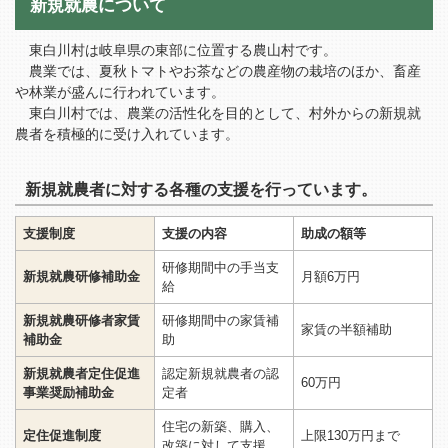
新規就農について
東白川村は岐阜県の東部に位置する農山村です。
農業では、夏秋トマトやお茶などの農産物の栽培のほか、畜産
や林業が盛んに行われています。
東白川村では、農業の活性化を目的として、村外からの新規就
農者を積極的に受け入れています。
新規就農者に対する各種の支援を行っています。
支援制度
支援の内容
助成の額等
研修期間中の手当支
新規就農研修補助金
月額6万円
給
新規就農研修者家賃
研修期間中の家賃補
家賃の半額補助
補助金
助
新規就農者定住促進
認定新規就農者の認
60万円
事業奨励補助金
定者
住宅の新築、購入、
定住促進制度
上限130万円まで
改築に対して支援