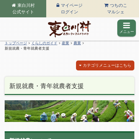
東白川村
マイページ
つちのこ
公式サイト
ログイン
マルシェ
メニュー
東白川村の公式サイト
トップページ
くらしのガイド
産業
農業
新規就農・青年就農者支援
カテゴリメニューはこちら
新規就農・青年就農者支援