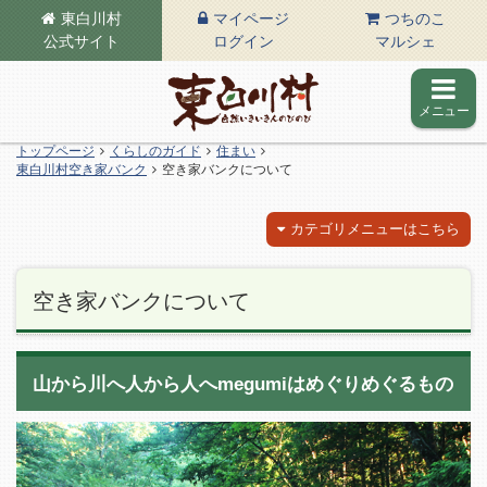
東白川村
マイページ
つちのこ
公式サイト
ログイン
マルシェ
メニュー
東白川村の公式サイト
トップページ
くらしのガイド
住まい
東白川村空き家バンク
空き家バンクについて
カテゴリメニューはこちら
空き家バンクについて
山から川へ人から人へmegumiはめぐりめぐるもの