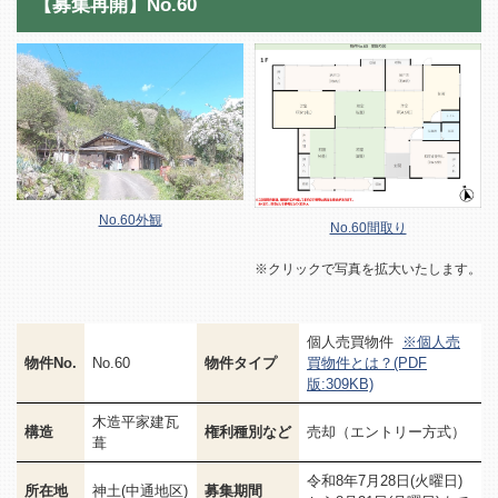
【募集再開】No.60
No.60外観
No.60間取り
※クリックで写真を拡大いたします。
個人売買物件
※個人売
物件No.
No.60
物件タイプ
買物件とは？(PDF
版:309KB)
木造平家建瓦
構造
権利種別など
売却（エントリー方式）
葺
令和8年7月28日(火曜日)
所在地
神土(中通地区)
募集期間