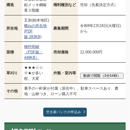
構造
鉛メッキ鋼板
権利種別など
売却（先着決定方式）
葺２階建
五加(柏本地区)
概ねの所在地
令和8年2月24日(火曜日)
所在地
募集期間
(PDF
から
版:283KB)
物件明細
面積
（PDF版：
売却価格
12,000,000円
449KB）
★★★☆☆
草刈り
※★が多い
外観・室内等
程、大変
裏手の一軒家が付属（居住中）、駐車スペースあり、農
その他
地・山林つき、ローン購入不可
空き家バンクの申込み