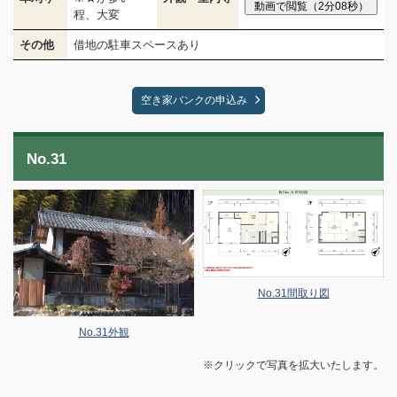
程、大変
その他
借地の駐車スペースあり
空き家バンクの申込み
No.31
No.31間取り図
No.31外観
※クリックで写真を拡大いたします。