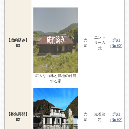
エント
【成約済み】
売
詳細
リー方
63
却
(No.63)
式
広大な山林と農地の付属
する家
【募集再開】
売
先着決
詳細
62
却
定
(No.62)