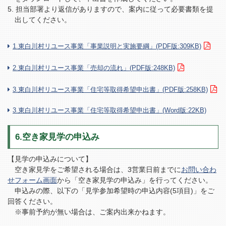
担当部署より返信がありますので、案内に従って必要書類を提
出してください。
1.東白川村リユース事業「事業説明と実施要綱」(PDF版:309KB)
2.東白川村リユース事業「売却の流れ」(PDF版:248KB)
3.東白川村リユース事業「住宅等取得希望申出書」(PDF版:258KB)
3.東白川村リユース事業「住宅等取得希望申出書」(Word版:22KB)
6.空き家見学の申込み
【見学の申込みについて】
空き家見学をご希望される場合は、3営業日前までに
お問い合わ
せフォーム画面
から「空き家見学の申込み」を行ってください。
申込みの際、以下の「見学参加希望時の申込内容(5項目)」をご
回答ください。
※事前予約が無い場合は、ご案内出来かねます。