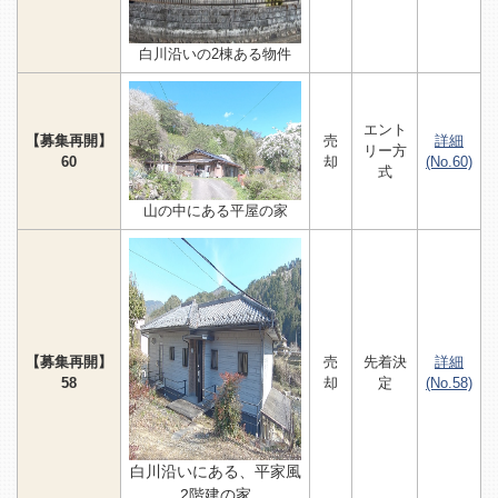
白川沿いの2棟ある物件
エント
【募集再開】
売
詳細
リー方
60
却
(No.60)
式
山の中にある平屋の家
【募集再開】
売
先着決
詳細
58
却
定
(No.58)
白川沿いにある、平家風
2階建の家