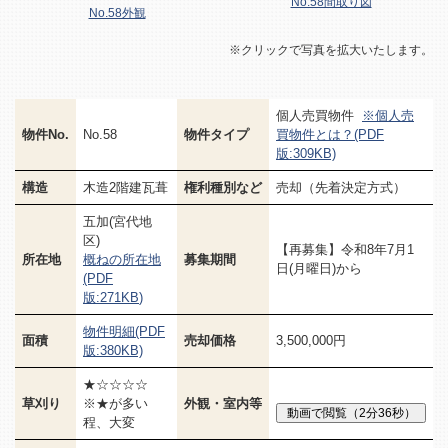
No.58間取り図
No.58外観
※クリックで写真を拡大いたします。
個人売買物件
※個人売
物件No.
No.58
物件タイプ
買物件とは？(PDF
版:309KB)
構造
木造2階建瓦葺
権利種別など
売却（先着決定方式）
五加(宮代地
区)
【再募集】令和8年7月1
所在地
概ねの所在地
募集期間
日(月曜日)から
(PDF
版:271KB
)
物件明細(PDF
面積
売却価格
3,500,000円
版:380KB)
★☆☆☆☆
草刈り
※★が多い
外観・室内等
程、大変