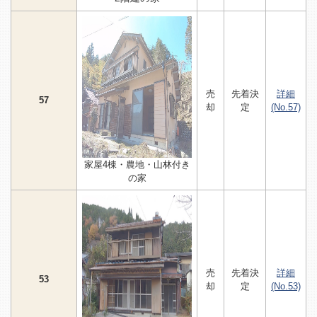
売
先着決
詳細
57
却
定
(No.57)
家屋4棟・農地・山林付き
の家
売
先着決
詳細
53
却
定
(No.53)