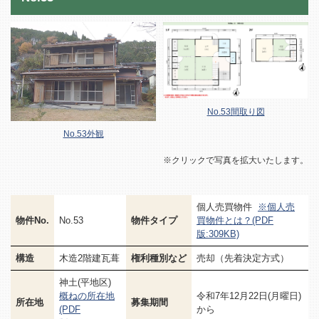
No.53間取り図
No.53外観
※クリックで写真を拡大いたします。
個人売買物件
※個人売
物件No.
No.53
物件タイプ
買物件とは？(PDF
版:309KB)
構造
木造2階建瓦葺
権利種別など
売却（先着決定方式）
神土(平地区)
概ねの所在地
令和7年12月22日(月曜日)
所在地
募集期間
(PDF
から