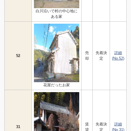
白川沿いで村の中心地に
ある家
売
先着決
詳細
52
却
定
(No.52)
花屋だったお家
賃
先着決
詳細
31
貸
定
(No.31)