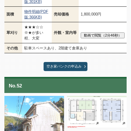
版:301KB)
物件明細(PDF
面積
売却価格
1,800,000円
版:366KB)
★★★☆☆
草刈り
※★が多い
外観・室内等
程、大変
その他
駐車スペースあり、2階建て倉庫あり
空き家バンクの申込み
No.52