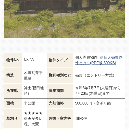
個人売買物件
※個人売買物
物件No.
No.63
物件タイプ
件とは？(PDF版:309KB)
木造瓦葺平
構造
権利種別など
売却（エントリー方式）
屋建
神土(親田地
令和8年7月7日(火曜日)から
所在地
募集期間
区)
7月23日(木曜日)まで
面積
非公開
売却価格
500,000円（交渉可能）
★★★★★
草刈り
※★が多い
外観・室内等
非公開
程、大変