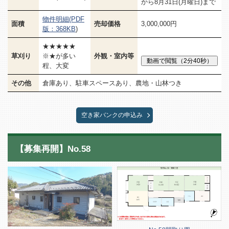
から8月31日(月曜日)まで
物件明細(PDF
面積
売却価格
3,000,000円
版：368KB
)
★★★★★
草刈り
※★が多い
外観・室内等
程、大変
その他
倉庫あり、駐車スペースあり、農地・山林つき
空き家バンクの申込み
【募集再開】No.58