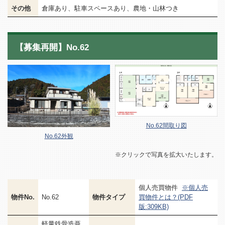
その他
倉庫あり、駐車スペースあり、農地・山林つき
【募集再開】No.62
No.62間取り図
No.62外観
※クリックで写真を拡大いたします。
個人売買物件
※個人売
物件No.
No.62
物件タイプ
買物件とは？(PDF
版:309KB)
軽量鉄骨造亜