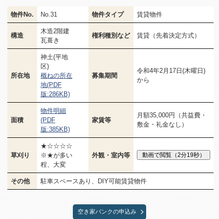
物件No.
No.31
物件タイプ
賃貸物件
木造2階建
構造
権利種別など
賃貸（先着決定方式）
瓦葺き
神土(平地
区)
令和4年2月17日(木曜日)
所在地
概ねの所在
募集期間
から
地(PDF
版:286KB)
物件明細
月額35,000円（共益費・
面積
(PDF
家賃等
敷金・礼金なし）
版:385KB)
★☆☆☆☆
草刈り
※★が多い
外観・室内等
程、大変
その他
駐車スペースあり、DIY可能賃貸物件
空き家バンクの申込み