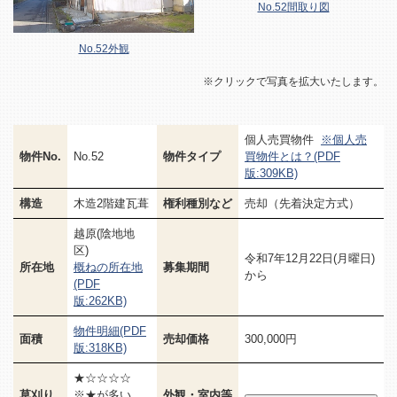
No.52間取り図
No.52外観
※クリックで写真を拡大いたします。
個人売買物件
※個人売
物件No.
No.52
物件タイプ
買物件とは？(PDF
版:309KB)
構造
木造2階建瓦葺
権利種別など
売却（先着決定方式）
越原(陰地地
区)
令和7年12月22日(月曜日)
所在地
概ねの所在地
募集期間
から
(PDF
版:262KB)
物件明細(PDF
面積
売却価格
300,000円
版:318KB)
★☆☆☆☆
草刈り
※★が多い
外観・室内等