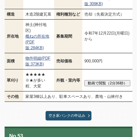
版:309KB)
構造
木造2階建瓦葺
権利種別など
売却（先着決定方式）
神土(神付地
区)
令和7年12月22日(月曜日)
所在地
概ねの所在地
募集期間
から
(PDF
版:284KB)
物件明細(PDF
面積
売却価格
900,000円
版:373KB)
★★★★★
草刈り
※★が多い
外観・室内等
程、大変
その他
家屋3棟以上あり、駐車スペースあり、農地・山林付き
空き家バンクの申込み
No.53