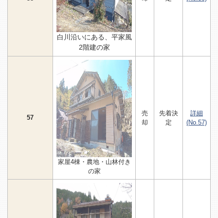
白川沿いにある、平家風
2階建の家
売
先着決
詳細
57
却
定
(No.57)
家屋4棟・農地・山林付き
の家