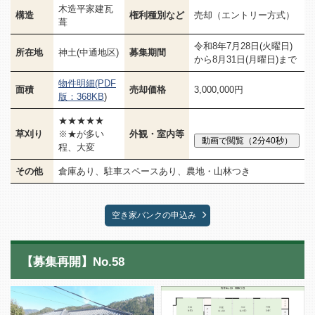
木造平家建瓦
構造
権利種別など
売却（エントリー方式）
葺
令和8年7月28日(火曜日)
所在地
神土(中通地区)
募集期間
から8月31日(月曜日)まで
物件明細(PDF
面積
売却価格
3,000,000円
版：368KB
)
★★★★★
草刈り
※★が多い
外観・室内等
程、大変
その他
倉庫あり、駐車スペースあり、農地・山林つき
空き家バンクの申込み
【募集再開】No.58