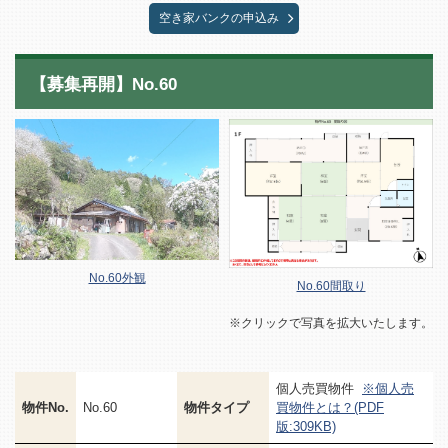
空き家バンクの申込み
【募集再開】No.60
No.60外観
No.60間取り
※クリックで写真を拡大いたします。
個人売買物件
※個人売
物件No.
No.60
物件タイプ
買物件とは？(PDF
版:309KB)