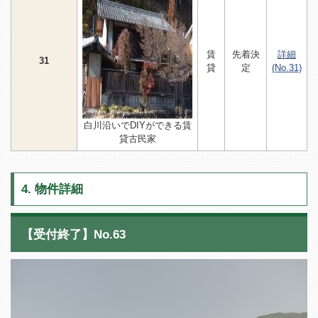
賃
先着決
詳細
31
貸
定
(No.31)
白川沿いでDIYができる賃
貸古民家
4. 物件詳細
【受付終了】No.63