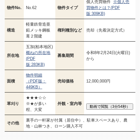
個人売買物件
※個人売
物件No.
No.62
物件タイプ
買物件とは？(PDF
版:309KB)
軽量鉄骨造亜
構造
鉛メッキ鋼板
権利種別など
売却（先着決定方式）
葺２階建
五加(柏本地区)
概ねの所在地
令和8年2月24日(火曜日)
所在地
募集期間
(PDF
から
版:283KB)
物件明細
面積
（PDF版：
売却価格
12,000,000円
449KB）
★★★☆☆
草刈り
※★が多い
外観・室内等
程、大変
裏手の一軒家が付属（居住中）、駐車スペースあり、農
その他
地・山林つき、ローン購入不可