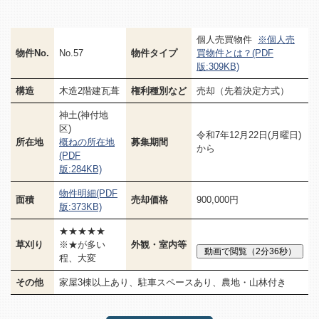
個人売買物件
※個人売
物件No.
No.57
物件タイプ
買物件とは？(PDF
版:309KB)
構造
木造2階建瓦葺
権利種別など
売却（先着決定方式）
神土(神付地
区)
令和7年12月22日(月曜日)
所在地
概ねの所在地
募集期間
から
(PDF
版:284KB)
物件明細(PDF
面積
売却価格
900,000円
版:373KB)
★★★★★
草刈り
※★が多い
外観・室内等
程、大変
その他
家屋3棟以上あり、駐車スペースあり、農地・山林付き