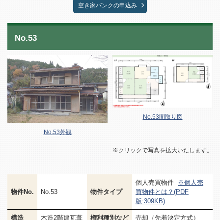
空き家バンクの申込み
No.53
No.53間取り図
No.53外観
※クリックで写真を拡大いたします。
個人売買物件
※個人売
物件No.
No.53
物件タイプ
買物件とは？(PDF
版:309KB)
構造
木造2階建瓦葺
権利種別など
売却（先着決定方式）