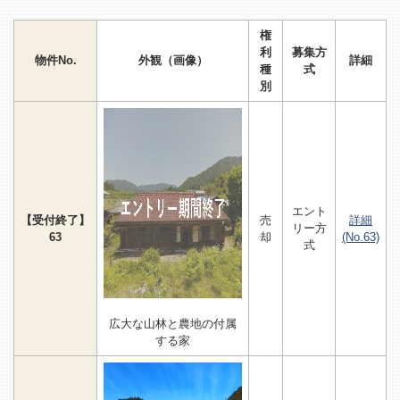
権
利
募集方
物件No.
外観（画像）
詳細
種
式
別
エント
【受付終了】
売
詳細
リー方
63
却
(No.63)
式
広大な山林と農地の付属
する家