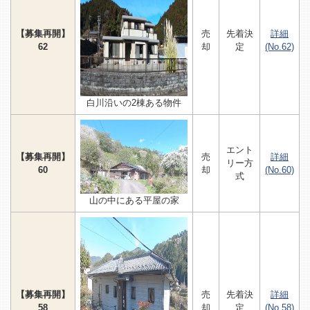
【募集再開】
売
先着決
詳細
62
却
定
(No.62)
白川沿いの2棟ある物件
エント
【募集再開】
売
詳細
リー方
60
却
(No.60)
式
山の中にある平屋の家
【募集再開】
売
先着決
詳細
58
却
定
(No.58)