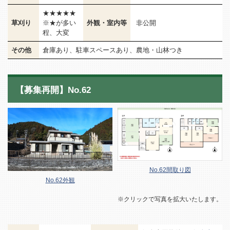
★★★★★
草刈り
※★が多い
外観・室内等
非公開
程、大変
その他
倉庫あり、駐車スペースあり、農地・山林つき
【募集再開】No.62
No.62間取り図
No.62外観
※クリックで写真を拡大いたします。