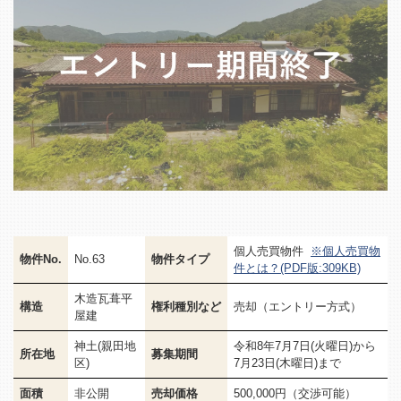
個人売買物件
※個人売買物
物件No.
No.63
物件タイプ
件とは？(PDF版:309KB)
木造瓦葺平
構造
権利種別など
売却（エントリー方式）
屋建
神土(親田地
令和8年7月7日(火曜日)から
所在地
募集期間
区)
7月23日(木曜日)まで
面積
非公開
売却価格
500,000円（交渉可能）