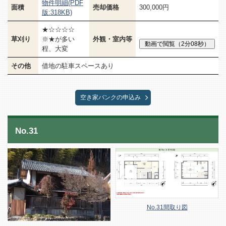
物件明細(PDF
面積
売却価格
300,000円
版:318KB)
★☆☆☆☆
草刈り
※★が多い
外観・室内等
程、大変
その他
借地の駐車スペースあり
空き家バンクの申込み
No.31
No.31間取り図