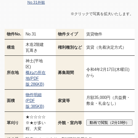
No.31外観
※クリックで写真を拡大いたします。
物件No.
No.31
物件タイプ
賃貸物件
木造2階建
構造
権利種別など
賃貸（先着決定方式）
瓦葺き
神土(平地
区)
令和4年2月17日(木曜日)
所在地
概ねの所在
募集期間
から
地(PDF
版:286KB)
物件明細
月額35,000円（共益費・
面積
(PDF
家賃等
敷金・礼金なし）
版:385KB)
★☆☆☆☆
草刈り
※★が多い
外観・室内等
程、大変