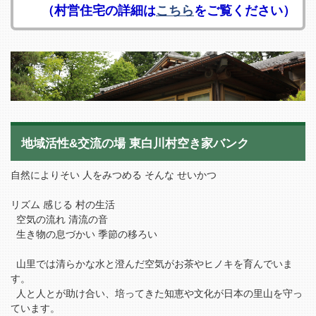
（村営住宅の詳細は
こちら
をご覧ください）
地域活性&交流の場 東白川村空き家バンク
自然によりそい 人をみつめる そんな せいかつ
リズム 感じる 村の生活
空気の流れ 清流の音
生き物の息づかい 季節の移ろい
山里では清らかな水と澄んだ空気がお茶やヒノキを育んでいま
す。
人と人とが助け合い、培ってきた知恵や文化が日本の里山を守っ
ています。