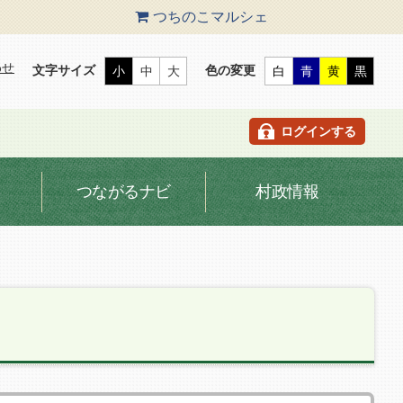
つちのこ
マルシェ
わせ
文字サイズ
色の変更
小
中
大
白
青
黄
黒
ログインする
つながるナビ
村政情報