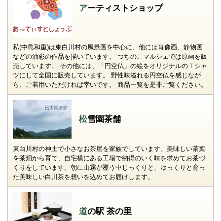
アーティストショップ
私(中島和重)は東白川村の風景画を中心に、他には肖像画、静物画
などの油彩の作品を描いています。 つちのこマルシェでは原画を販
売しています。 その他には、「円空仏」の絵をオリジナルのＴシャ
ツにして全国に販売しています。 野性味溢れる円空仏を感じなが
ら、ご着用いただければ幸いです。 商品一覧を是非ご覧ください。
松雪園茶舗
東白川村の神土で小さなお茶屋を家族でしています。美味しい茶葉
を茶畑から育て、自宅横にある工場で納得のいく味を求めてお茶づ
くりをしています。朝に山霧が覆う中じっくりと、ゆっくりと育っ
た美味しい白川茶を想いを込めてお届けします。
道の駅 茶の里