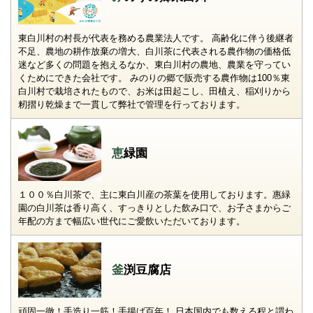
東白川村の村長が代表を務める農業法人です。 高齢化に伴う後継者
不足、農地の耕作放棄の増大、白川茶に代表される農作物の価格低
迷など多くの問題を抱えるなか、東白川村の農地、農業を守ってい
くためにできた会社です。 みのりの郷で販売する農作物は100％東
白川村で栽培されたもので、お米は田起こし、田植え、稲刈りから
籾摺り乾燥まで一貫して弊社で管理を行っております。
恵緑園
１００％白川茶で、主に東白川産の茶葉を使用しております。惠緑
園の白川茶は香り高く、すっきりとした飲み口で、お子さまからご
年配の方まで幅広い世代にご愛飲いただいております。
釜渕豆腐店
頑固一徹！手造り一筋！手揚げ百年！ 日本国内でも数える程と謂わ