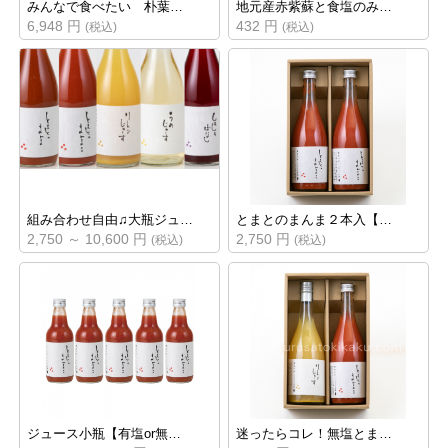
みんなで食べたい 朴葉…
地元産赤紫蘇と食塩のみ…
6,948 円
432 円
(税込)
(税込)
組み合わせ自由♫大瓶ジュ…
とまとのまんま２本入【…
2,750 ～ 10,600 円
2,750 円
(税込)
(税込)
ジュース小瓶【有塩or無…
迷ったらコレ！無塩とま…