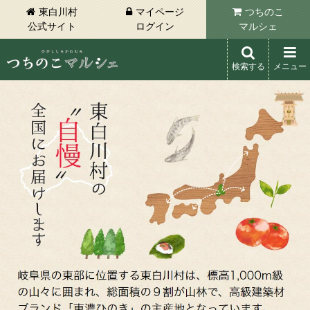
東白川村
マイページ
つちのこ
公式サイト
ログイン
マルシェ
検索する
メニュー
東白川村 つちのこマルシェ