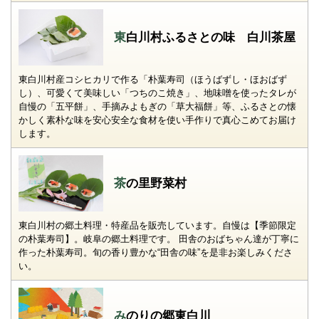
東白川村ふるさとの味 白川茶屋
東白川村産コシヒカリで作る「朴葉寿司（ほうばずし・ほおばず
し）、可愛くて美味しい「つちのこ焼き」、地味噌を使ったタレが
自慢の「五平餅」、手摘みよもぎの「草大福餅」等、ふるさとの懐
かしく素朴な味を安心安全な食材を使い手作りで真心こめてお届け
します。
茶の里野菜村
東白川村の郷土料理・特産品を販売しています。自慢は【季節限定
の朴葉寿司】。岐阜の郷土料理です。 田舎のおばちゃん達が丁寧に
作った朴葉寿司。旬の香り豊かな“田舎の味”を是非お楽しみくださ
い。
みのりの郷東白川