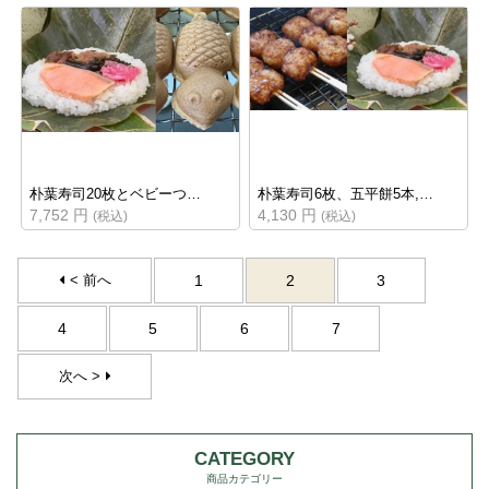
朴葉寿司20枚とベビーつ…
朴葉寿司6枚、五平餅5本,…
7,752 円
4,130 円
(税込)
(税込)
< 前へ
1
2
3
4
5
6
7
次へ >
CATEGORY
商品カテゴリー