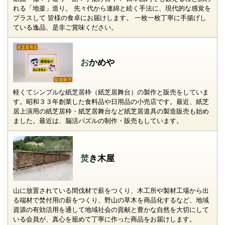
れる「地釜」造り。 先々代から連綿と続く手法に、現代的な感覚を
プラスして 皆様の食卓にお届けします。 一枚一枚丁寧に手揚げし
ている逸品、是非ご賞味ください。
おかめや
軽くてシンプルな紙芝居枠（紙芝居舞台）の製作と販売をしていま
す。昭和３３年創業した食料品や日用品の小売店です。最近、紙芝
居上演用の紙芝居枠・紙芝居舞台など紙芝居道具の製造販売も始め
ました。最近は、脳活パズルの制作・販売もしています。
焚き木屋
山に放置されている間伐材で薪をつくり、木工所や製材工場から出
る端材で焚付用の薪をつくり、野山の草木を商品化するなど、地域
資源の有効活用を通して地域社会の貢献と豊かな自然を大切にして
いる会員が、真心を籠めて丁寧に作った商品をお届けします。