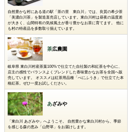
自然豊かな村にある道の駅「茶の里 東白川」では、良質の希少茶
「美濃白川茶」を製造直売店しています。東白川村は昼夜の温度差
が大きく、山間特有の気候風土が香り豊かなお茶に育てます。 他に
も村の特産品を多数取り揃えています。
茶広農園
岐阜県 東白川村産茶葉100%で仕立てた自社製の和紅茶を中心に、
店主の感性でバランスよくブレンドした香味豊かなお茶を全国へ販
売しています。 オススメは紅茶用品種「べにふうき」で仕立てた本
格紅茶。ぜひ一度お試しください。
あざみや
「東白川 あざみや」へようこそ。 自然豊かな東白川村から、季節
を感じる森の恵み「山野草」をお届けします。