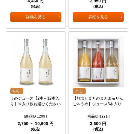
4,460 円
2,950 円
(税込)
(税込)
詳細を見る
詳細を見る
のし
のし
うめジュース【2本～12本入
【無塩とまとのまんま＆りん
り】※入り数お選びください
ご＆うめ】ジュース3本入り
[商品ID 1209 ]
[商品ID 1221 ]
2,750 ～ 10,600 円
3,600 円
(税込)
(税込)