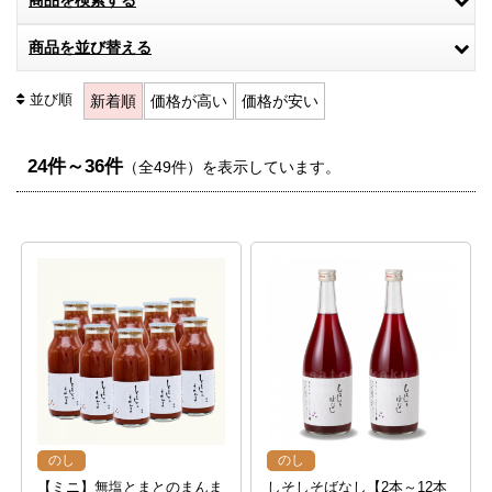
商品を検索する
商品を並び替える
並び順
新着順
価格が高い
価格が安い
24件～36件
（全49件）を表示しています。
のし
のし
【ミニ】無塩とまとのまんま
しそしそばなし【2本～12本