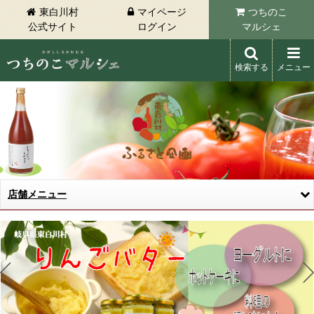
東白川村
マイページ
つちのこ
公式サイト
ログイン
マルシェ
検索する
メニュー
東白川村 つちのこマルシェ
店舗メニュー