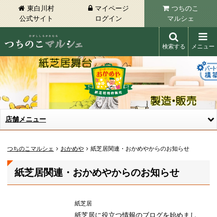
東白川村
マイページ
つちのこ
公式サイト
ログイン
マルシェ
検索する
メニュー
東白川村 つちのこマルシェ
店舗メニュー
つちのこマルシェ
おかめや
紙芝居関連・おかめやからのお知らせ
紙芝居関連・おかめやからのお知らせ
紙芝居
紙芝居に役立つ情報のブログを始めまし