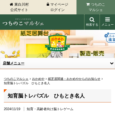
東白川村
マイページ
つちのこ
公式サイト
ログイン
マルシェ
検索する
メニュー
東白川村 つちのこマルシェ
店舗メニュー
つちのこマルシェ
おかめや
紙芝居関連・おかめやからのお知らせ
知育脳トレパズル ひもとき名人
知育脳トレパズル ひもとき名人
2024/11/19
知育・高齢者向け脳トレゲーム