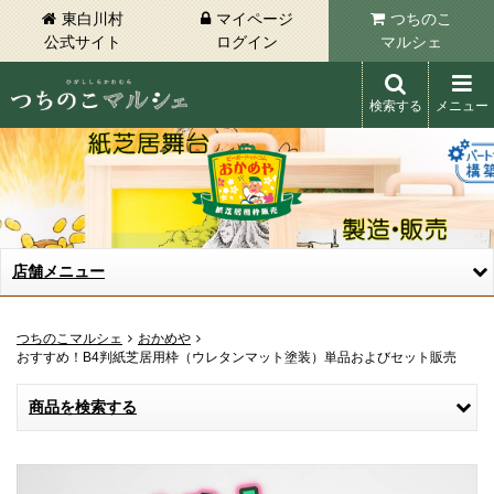
東白川村
マイページ
つちのこ
公式サイト
ログイン
マルシェ
検索する
メニュー
東白川村 つちのこマルシェ
店舗メニュー
つちのこマルシェ
おかめや
おすすめ！B4判紙芝居用枠（ウレタンマット塗装）単品およびセット販売
商品を検索する