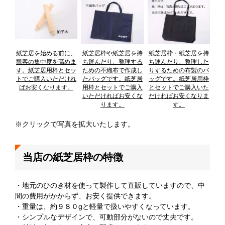
紙芝居を始める前に、
紙芝居枠や紙芝居を持
紙芝居枠・紙芝居を持
観客の集中度を高めま
ち運んだり、整理する
ち運んだり、整理した
す。紙芝居用枠とセッ
ための不織布で作成し
りするための布製のバ
トでご購入いただけれ
たバッグです。紙芝居
ッグです。紙芝居用枠
ばお安くなります。
用枠とセットでご購入
とセットでご購入いた
いただければお安くな
だければお安くなりま
ります。
す。
※クリックで写真を拡大いたします。
当店の紙芝居枠の特徴
・地元のひのき材を使って製作して直販していますので、中
間の費用がかからず、お安く提供できます。
・重量は、約９８０gと軽量で扱いやすくなっています。
・シンプルなデザインで、可動部分がないので丈夫です。