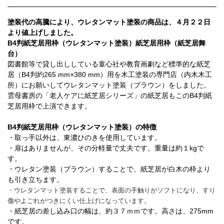
塗装代の高騰により、ウレタンマット塗装の商品は、４月２２日
より値上げしました。
B4判紙芝居用枠（ウレタンマット塗装）紙芝居用枠（紙芝居舞
台）
図書館等で貸し出ししている童心社や教育画劇など標準的な紙芝
居（B4判約265 mm×380 mm）用を木工塗装の専門店（内木木工
所）にお願いしてウレタンマット塗装（ブラウン）をしました。
雲母書房の「老人ケアに紙芝居シリーズ」の紙芝居もこのB4判紙
芝居用枠で上演できます。
B4判紙芝居用枠（ウレタンマット塗装）の特徴
・取っ手以外は、東濃ひのきを使用しています。
・扉はありませんが、その分軽量で丈夫です。重量は約１kgで
す。
・ウレタン塗装（ブラウン）することで、紙芝居が白木の枠より
も引き立ちます。
・ウレタンマット塗装することで、表面の手触りがソフトになり、すり
傷やよごれがつきにくい仕上げになっています。
・紙芝居の差し込み口の幅は、約３７ｍｍです。高さは、275mm
です。