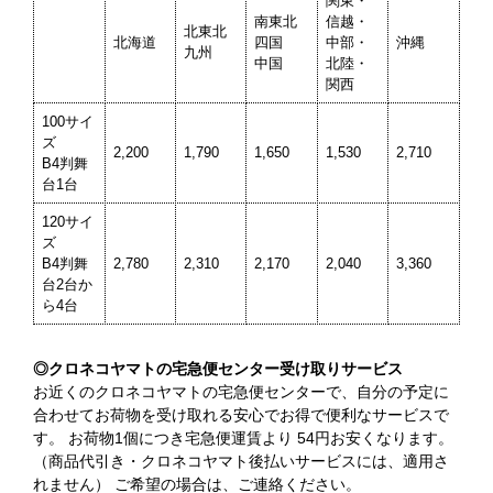
関東・
南東北
信越・
北東北
北海道
四国
中部・
沖縄
九州
中国
北陸・
関西
100サイ
ズ
2,200
1,790
1,650
1,530
2,710
B4判舞
台1台
120サイ
ズ
B4判舞
2,780
2,310
2,170
2,040
3,360
台2台か
ら4台
◎クロネコヤマトの宅急便センター受け取りサービス
お近くのクロネコヤマトの宅急便センターで、自分の予定に
合わせてお荷物を受け取れる安心でお得で便利なサービスで
す。 お荷物1個につき宅急便運賃より 54円お安くなります。
（商品代引き・クロネコヤマト後払いサービスには、適用さ
れません） ご希望の場合は、ご連絡ください。