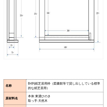
B4判紙芝居用枠（図書館等で貸し出ししている標準
名称
的な紙芝居用）
本体:東濃ひのき
原材料名
取っ手:天然木