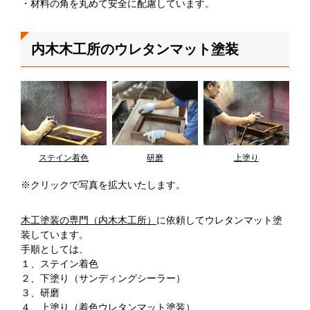
・材料の角を丸めて安全に配慮しています。
内木木工所のウレタンマット塗装
ステイン着色
研磨
上塗り
※クリックで写真を拡大いたします。
木工塗装の専門（内木木工所）
に依頼してウレタンマット塗
装しています。
手順としては、
１、ステイン着色
２、下塗り（サンディングシーラー）
３、研磨
４、上塗り（着色ウレタンマット塗装）