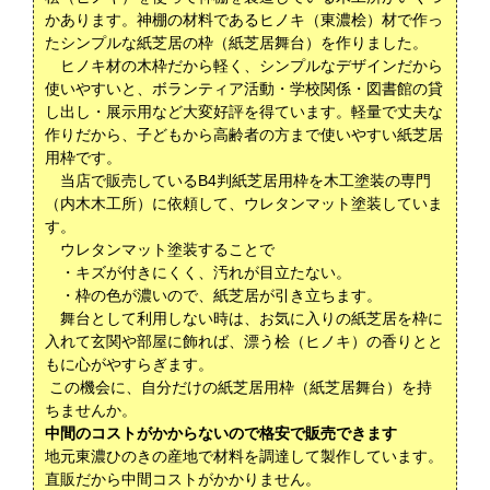
かあります。神棚の材料であるヒノキ（東濃桧）材で作っ
たシンプルな紙芝居の枠（紙芝居舞台）を作りました。
ヒノキ材の木枠だから軽く、シンプルなデザインだから
使いやすいと、ボランティア活動・学校関係・図書館の貸
し出し・展示用など大変好評を得ています。軽量で丈夫な
作りだから、子どもから高齢者の方まで使いやすい紙芝居
用枠です。
当店で販売しているB4判紙芝居用枠を木工塗装の専門
（内木木工所）に依頼して、ウレタンマット塗装していま
す。
ウレタンマット塗装することで
・キズが付きにくく、汚れが目立たない。
・枠の色が濃いので、紙芝居が引き立ちます。
舞台として利用しない時は、お気に入りの紙芝居を枠に
入れて玄関や部屋に飾れば、漂う桧（ヒノキ）の香りとと
もに心がやすらぎます。
この機会に、自分だけの​紙芝居用枠（紙芝居舞台）を持
ちませんか。
中間のコストがかからないので格安で販売できます
地元東濃ひのきの産地で材料を調達して製作しています。
直販だから中間コストがかかりません。