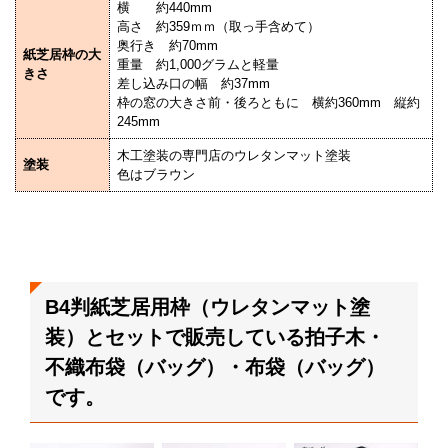
横 約440mm
高さ 約359ｍｍ（取っ手含めて）
奥行き 約70mm
紙芝居枠の大
重量 約1,000グラムと軽量
きさ
差し込み口の幅 約37mm
枠の窓の大きさ前・後ろともに 横約360mm 縦約
245mm
木工塗装の専門店のウレタンマット塗装
塗装
色はブラウン
B4判紙芝居用枠（ウレタンマット塗
装）とセットで販売している拍子木・
不織布袋（バッグ）・布袋（バッグ）
です。