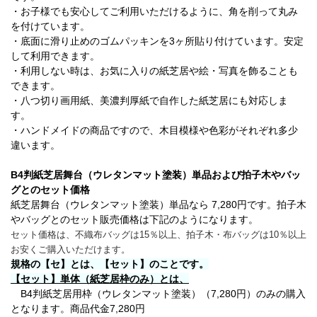
・お子様でも安心してご利用いただけるように、角を削って丸み
を付けています。
・底面に滑り止めのゴムパッキンを3ヶ所貼り付けています。安定
して利用できます。
・利用しない時は、お気に入りの紙芝居や絵・写真を飾ることも
できます。
・八つ切り画用紙、美濃判厚紙で自作した紙芝居にも対応しま
す。
・ハンドメイドの商品ですので、木目模様や色彩がそれぞれ多少
違います。
B4判紙芝居舞台（ウレタンマット塗装）単品および拍子木やバッ
グとのセット価格
紙芝居舞台（ウレタンマット塗装）単品なら 7,280円です。拍子木
やバッグとのセット販売価格は下記のようになります。
セット価格は、不織布バッグは15％以上、拍子木・布バッグは10％以上
お安くご購入いただけます。
規格の【セ】とは、【セット】のことです。
【セット】単体（紙芝居枠のみ）とは、
B4判紙芝居用枠（ウレタンマット塗装）（7,280円）のみの購入
となります。商品代金7,280円