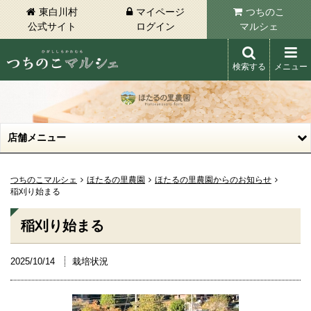
東白川村
マイページ
つちのこ
公式サイト
ログイン
マルシェ
検索する
メニュー
東白川村 つちのこマルシェ
店舗メニュー
つちのこマルシェ
ほたるの里農園
ほたるの里農園からのお知らせ
稲刈り始まる
稲刈り始まる
2025/10/14
栽培状況