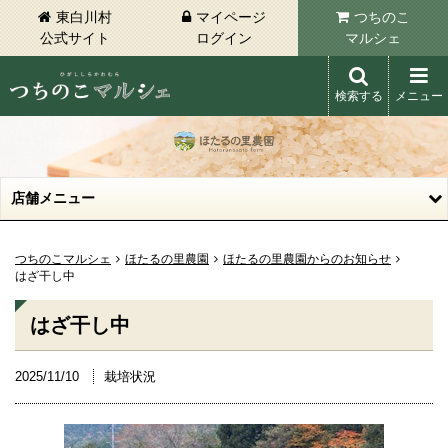
東白川村
マイページ
つちのこ
公式サイト
ログイン
マルシェ
検索する
メニュー
東白川村 つちのこマルシェ
店舗メニュー
つちのこマルシェ
ほたるの里農園
ほたるの里農園からのお知らせ
はざ干し中
はざ干し中
2025/11/10
栽培状況