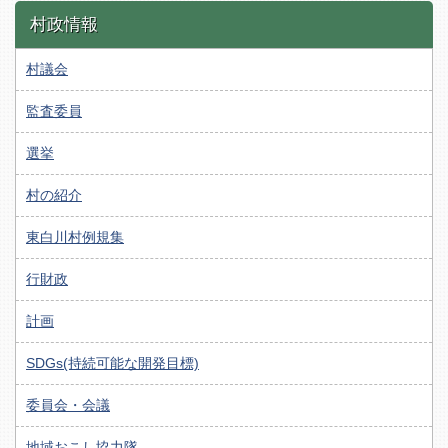
村政情報
村議会
監査委員
選挙
村の紹介
東白川村例規集
行財政
計画
SDGs(持続可能な開発目標)
委員会・会議
地域おこし協力隊