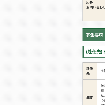
応募
お問い合わ
募集要項
(赴任先
赴任
有
先
岐
携
私
概要
心