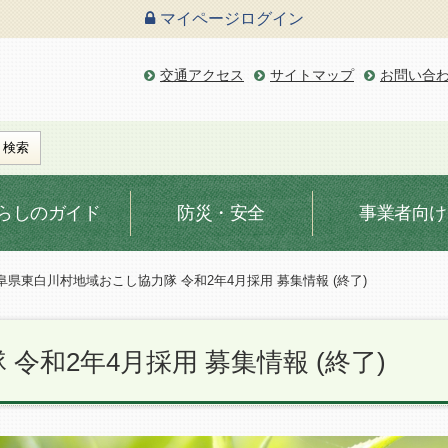
マイページ
ログイン
交通アクセス
サイトマップ
お問い合
らしのガイド
防災・安全
事業者向け
阜県東白川村地域おこし協力隊 令和2年4月採用 募集情報 (終了)
和2年4月採用 募集情報 (終了)