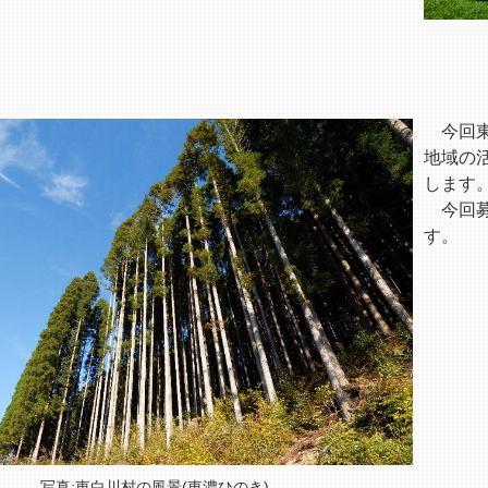
今回東
地域の
します
今回募
す。
写真:東白川村の風景(東濃ひのき)