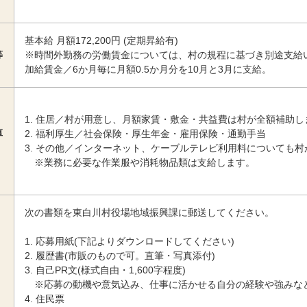
基本給 月額172,200円 (定期昇給有)
等
※時間外勤務の労働賃金については、村の規程に基づき別途支給
加給賃金／6か月毎に月額0.5か月分を10月と3月に支給。
住居／村が用意し、月額家賃・敷金・共益費は村が全額補助し
厚
福利厚生／社会保険・厚生年金・雇用保険・通勤手当
その他／インターネット、ケーブルテレビ利用料についても村
※業務に必要な作業服や消耗物品類は支給します。
次の書類を東白川村役場地域振興課に郵送してください。
応募用紙(下記よりダウンロードしてください)
履歴書(市販のもので可。直筆・写真添付)
自己PR文(様式自由・1,600字程度)
※応募の動機や意気込み、仕事に活かせる自分の経験や強みな
住民票