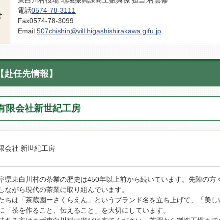
電話
0574-78-3111
せ
Fax0574-78-3099
Email
507chishin@vill.higashishirakawa.gifu.jp
【赴任先情報】
) 有限会社新世紀工房
限会社 新世紀工房
阜県東白川村の茶業の歴史は450年以上前から続いています。先陣の
しながら現代の茶業に取り組んでいます。
たちは「茶蔵園ーさくらえん」というブランド名を立ち上げて、「美しい
に「茶を作ること、伝えること」を大切にしています。