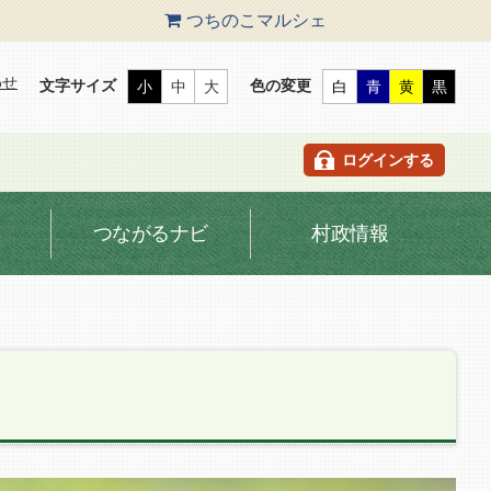
つちのこ
マルシェ
わせ
文字サイズ
色の変更
小
中
大
白
青
黄
黒
ログインする
つながるナビ
村政情報