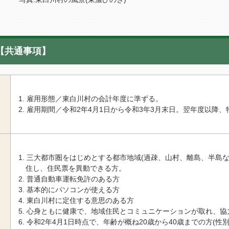
【共通事項】
雇用形態／東白川村の会計年度に準ずる。
雇用期間／令和2年4月1日から令和3年3月末日。翌年度以降
三大都市圏をはじめとする都市地域(過疎、山村、離島、半島
住し、住民票を異動できる方。
普通自動車運転免許のある方
基本的にパソコンが使える方
東白川村に定住する意思のある方
心身ともに健康で、地域住民とコミュニケーションが取れ、協
令和2年4月1日時点で、年齢が概ね20歳から40歳までの方(性