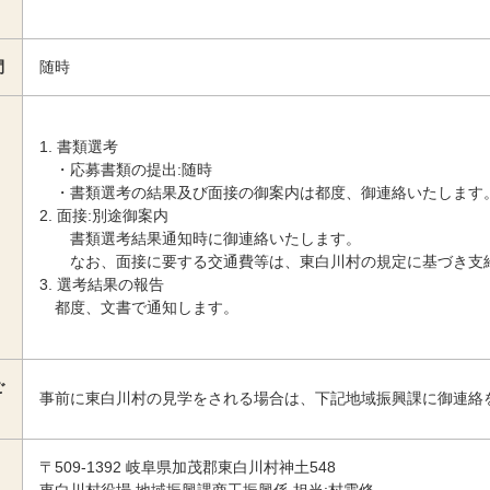
間
随時
書類選考
・応募書類の提出:随時
・書類選考の結果及び面接の御案内は都度、御連絡いたします
面接:別途御案内
書類選考結果通知時に御連絡いたします。
なお、面接に要する交通費等は、東白川村の規定に基づき支
選考結果の報告
都度、文書で通知します。
ご
事前に東白川村の見学をされる場合は、下記地域振興課に御連絡
〒509-1392 岐阜県加茂郡東白川村神土548
東白川村役場 地域振興課商工振興係 担当:村雲修