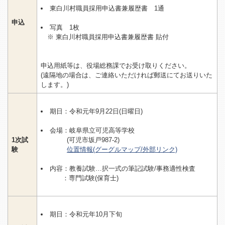
東白川村職員採用申込書兼履歴書 1通
申込
写真 1枚
※ 東白川村職員採用申込書兼履歴書 貼付
申込用紙等は、役場総務課でお受け取りください。
(遠隔地の場合は、ご連絡いただければ郵送にてお送りいた
します。)
期日：令和元年9月22日(日曜日)
会場：岐阜県立可児高等学校
1次試
(可児市坂戸987-2)
験
位置情報(グーグルマップ/外部リンク)
内容：教養試験…択一式の筆記試験/事務適性検査
：専門試験(保育士)
期日：令和元年10月下旬