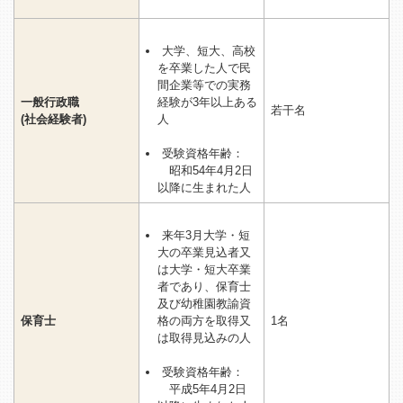
大学、短大、高校
を卒業した人で民
間企業等での実務
一般行政職
経験が3年以上ある
若干名
(社会経験者)
人
受験資格年齢：
昭和54年4月2日
以降に生まれた人
来年3月大学・短
大の卒業見込者又
は大学・短大卒業
者であり、保育士
及び幼稚園教諭資
保育士
格の両方を取得又
1名
は取得見込みの人
受験資格年齢：
平成5年4月2日