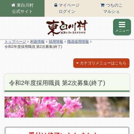
東白川村
マイページ
つちのこ
公式サイト
ログイン
マルシェ
メニュー
東白川村の公式サイト
トップページ
村政情報
採用情報
職員採用情報
令和2年度採用職員 第2次募集(終了)
カテゴリメニューはこちら
令和2年度採用職員 第2次募集(終了)