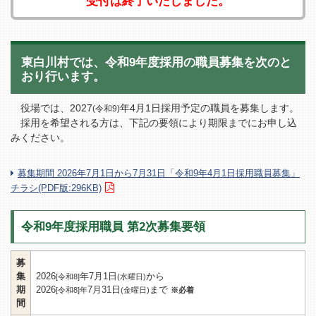
受付は終了いたしました。
東白川村では、令和9年度採用の職員募集を次のと
おり行います。
役場では、2027
年4月1日採用予定の職員を募集します。
(令和9)
採用を希望される方は、下記の要領により期限までにお申し込
みください。
募集期間 2026年7月1日から7月31日「令和9年4月1日採用職員募集」
チラシ(PDF版:296KB)
令和9年度採用職員 第2次募集要領
募
集
2026
年7月1日
から
[令和8]
(水曜日)
期
2026
7月31日
まで
[令和8]年
(金曜日)
※必着
間