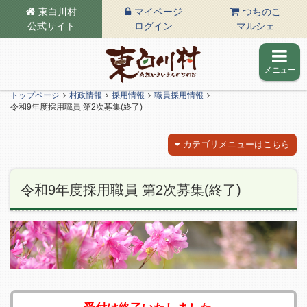
東白川村
マイページ
つちのこ
公式サイト
ログイン
マルシェ
メニュー
東白川村の公式サイト
トップページ
村政情報
採用情報
職員採用情報
令和9年度採用職員 第2次募集(終了)
カテゴリメニューはこちら
令和9年度採用職員 第2次募集(終了)