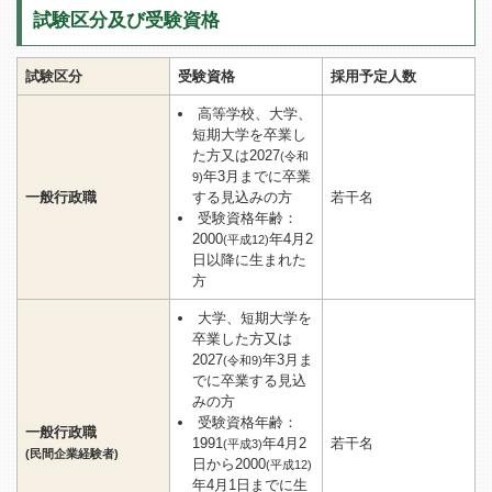
試験区分及び受験資格
試験区分
受験資格
採用予定人数
高等学校、大学、
短期大学を卒業し
た方又は2027
(令和
年3月までに卒業
9)
一般行政職
する見込みの方
若干名
受験資格年齢：
2000
年4月2
(平成12)
日以降に生まれた
方
大学、短期大学を
卒業した方又は
2027
年3月ま
(令和9)
でに卒業する見込
みの方
受験資格年齢：
一般行政職
1991
年4月2
若干名
(平成3)
(民間企業経験者)
日から2000
(平成12)
年4月1日までに生