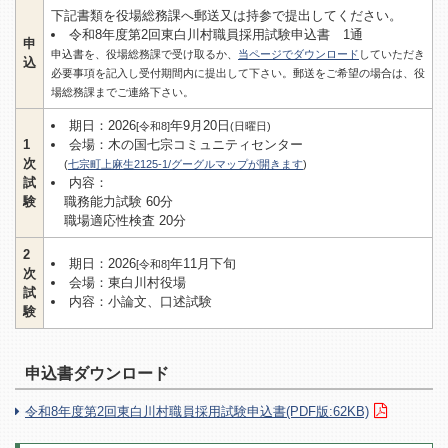
下記書類を役場総務課へ郵送又は持参で提出してください。
令和8年度第2回東白川村職員採用試験申込書 1通
申
申込書を、役場総務課で受け取るか、
当ページでダウンロード
していただき
込
必要事項を記⼊し受付期間内に提出して下さい。郵送をご希望の場合は、役
場総務課までご連絡下さい。
期日：2026
年9月20日
[令和8]
(日曜日)
1
会場：木の国七宗コミュニティセンター
次
(
七宗町上麻生2125-1/グーグルマップが開きます
)
試
内容：
験
職務能力試験 60分
職場適応性検査 20分
2
期日：2026
年11月下旬
[令和8]
次
会場：東白川村役場
試
内容：小論文、口述試験
験
申込書ダウンロード
令和8年度第2回東白川村職員採用試験申込書(PDF版:62KB)