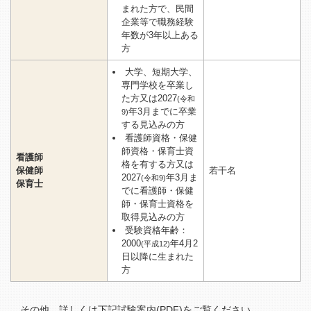
まれた方で、民間
企業等で職務経験
年数が3年以上ある
方
⼤学、短期⼤学、
専⾨学校を卒業し
た方⼜は2027
(令和
年3⽉までに卒業
9)
する⾒込みの方
看護師資格・保健
師資格・保育⼠資
看護師
格を有する方⼜は
保健師
若干名
2027
年3⽉ま
(令和9)
保育士
でに看護師・保健
師・保育⼠資格を
取得⾒込みの方
受験資格年齢：
2000
年4月2
(平成12)
日以降に生まれた
方
その他、詳しくは下記試験案内(PDF)をご覧ください。