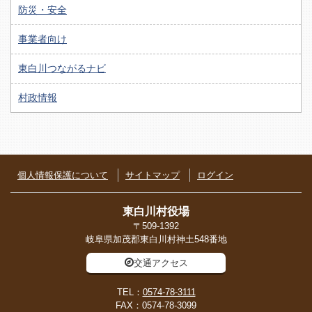
防災・安全
事業者向け
東白川つながるナビ
村政情報
個人情報保護について
サイトマップ
ログイン
東白川村役場
〒509-1392
岐阜県加茂郡東白川村神土548番地
交通アクセス
TEL：
0574-78-3111
FAX：0574-78-3099