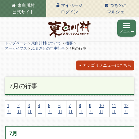
東白川村
マイページ
つちのこ
公式サイト
ログイン
マルシェ
メニュー
東白川村の公式サイト
トップページ
東白川村について
概要
アーカイブス
ふるさとの年中行事
7月の行事
カテゴリメニューはこちら
7月の行事
1
2
3
4
5
6
7
8
9
10
11
12
月
月
月
月
月
月
月
月
月
月
月
月
7月