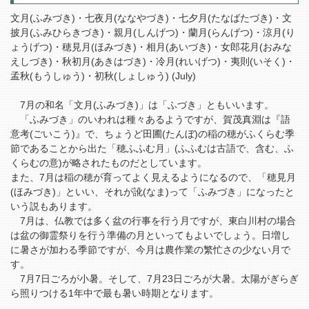
文月(ふみづき)・七夜月(ななやづき)・七夕月(たなばたづき)・文
披月(ふみひらきづき)・親月(しんげつ)・蘭月(らんげつ)・涼月(り
ょうげつ)・穂見月(ほみづき)・相月(あいづき)・女郎花月(おみな
えしづき)・秋初月(あきはづき)・冷月(れいげつ)・夷則(いそく)・
孟秋(もうしゅう)・初秋(しょしゅう) (July)
7月の和名「文月(ふみづき)」は「ふづき」ともいいます。
「ふみづき」のいわれは種々あるようですが、賀茂真淵は『語
意考(ごいこう)』で、ちょうど田圃(たんぼ)の稲の穂がふくらむ季
節であることから出た「穂ふふむ月」(ふふむは古語で、含む、ふ
くらむの意)が略されたものだとしています。
また、7月は稲の穂が育ってよく見えるようになるので、「穂見月
(ほみづき)」といい、それが訛(なま)って「ふみづき」になったと
いう説もあります。
7月は、仏教では多く盆の行事を行う月ですが、東白川村の場合
は盆の御霊祭りを行う準備の月といってもよいでしょう。日増し
に暑さが加わる季節ですが、今月は農作業の繁忙さの少ない月で
す。
7月7日ごろが小暑。そして、7月23日ごろが大暑。太陽がぎらぎ
ら照りつける1年中で最も暑い時期となります。