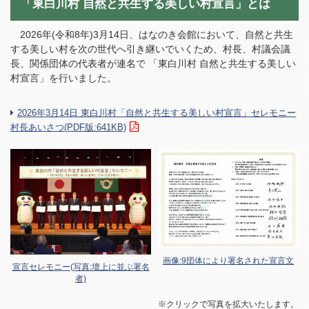
「東白川村 自然と共生する美しい村宣言」とは
2026年(令和8年)3月14日、はなのき会館において、自然と共生
する美しい村を次の世代へ引き継いでいくため、村長、村議会議
長、関係団体の代表者が連名で 「東白川村 自然と共生する美しい
村宣言」を行いました。
2026年3月14日 東白川村「自然と共生する美しい村宣言」セレモニー
村長あいさつ(PDF版:641KB)
画像:9団体により署名された宣言文
宣言セレモニー(写真:壇上に並ぶ署名
者)
※クリックで写真を拡大いたします。