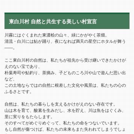
東白川村 自然と共生する美しい村宣言
川霧にはぐくまれた東濃桧の山々、緑にかがやく茶畑。
清流・白川には鮎が踊り、夜になれば満天の星空にホタルが舞う
——。
ここ東白川村の自然は、私たちが祖先から受け継いできたかけが
えのない宝であり、
朴葉寿司や鮎釣り、茶摘み、子どものころ川や山で遊んだ思い出
など、
この土地ならではの自然に根差した文化や風景は、私たちの心の
ふるさとです。
自然は、私たちの暮らしを支えるかけがえのない存在です。
山は木を育て、酸素を生みだし、水を貯え、川は魚をはぐくみ、
里に実りをもたらします。
そのすべてがめぐりめぐって、私たちの命をつないでいます。
もし自然が傷つけば、私たちの未来もまた失われてしまうでしょ