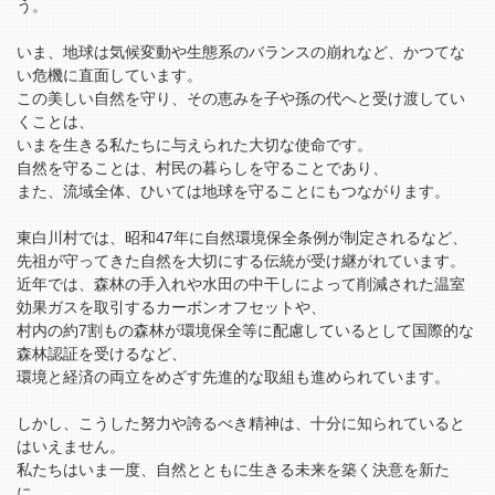
う。
いま、地球は気候変動や生態系のバランスの崩れなど、かつてな
い危機に直面しています。
この美しい自然を守り、その恵みを子や孫の代へと受け渡してい
くことは、
いまを生きる私たちに与えられた大切な使命です。
自然を守ることは、村民の暮らしを守ることであり、
また、流域全体、ひいては地球を守ることにもつながります。
東白川村では、昭和47年に自然環境保全条例が制定されるなど、
先祖が守ってきた自然を大切にする伝統が受け継がれています。
近年では、森林の手入れや水田の中干しによって削減された温室
効果ガスを取引するカーボンオフセットや、
村内の約7割もの森林が環境保全等に配慮しているとして国際的な
森林認証を受けるなど、
環境と経済の両立をめざす先進的な取組も進められています。
しかし、こうした努力や誇るべき精神は、十分に知られていると
はいえません。
私たちはいま一度、自然とともに生きる未来を築く決意を新た
に、