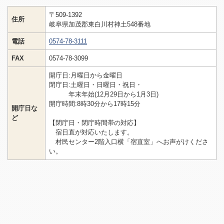
〒509-1392
住所
岐阜県加茂郡東白川村神土548番地
電話
0574-78-3111
FAX
0574-78-3099
開庁日:月曜日から金曜日
閉庁日:土曜日・日曜日・祝日・
年末年始(12月29日から1月3日)
開庁時間:8時30分から17時15分
開庁日な
ど
【閉庁日・閉庁時間帯の対応】
宿日直が対応いたします。
村民センター2階入口横「宿直室」へお声がけくださ
い。