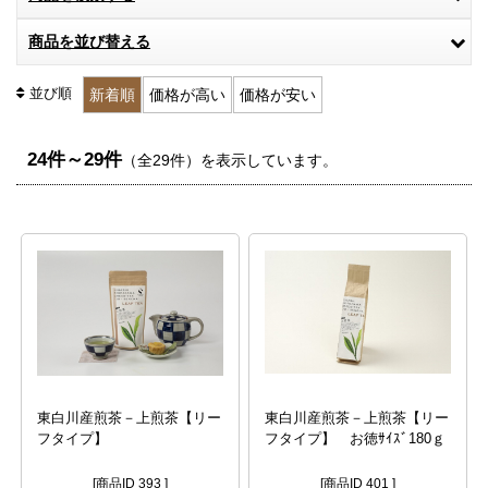
商品を並び替える
並び順
新着順
価格が高い
価格が安い
24件～29件
（全29件）を表示しています。
東白川産煎茶－上煎茶【リー
東白川産煎茶－上煎茶【リー
フタイプ】
フタイプ】 お徳ｻｲｽﾞ180ｇ
[商品ID 393 ]
[商品ID 401 ]