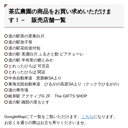
茶広農園の商品をお買い求めいただけま
す！－ 販売店舗一覧
道の駅茶の里東白川
道の駅加子母
道の駅花街道付知
道の駅 美濃白川 ふるさと館 ピアチェーレ
道の駅 半布里の郷とみか
とれったひろば 可児店
とれったひろば 関店
中央自動車道 恵那峡SA上り
東海北陸自動車道 ひるがの高原SA上り（クックラひるがの）
湯の華市場
岐阜駅 アクティブG 2F The GIFTS SHOP
道の駅 織部の里もとす
GoogleMapにて一覧をご覧いただけます。
こちら
になります。
お近くを通りの際はお立ち寄りくださいませ。