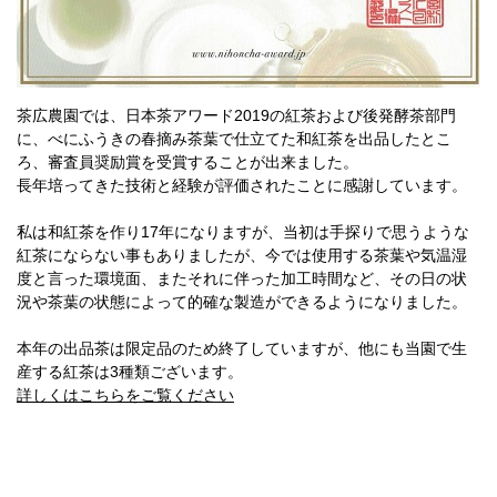
茶広農園では、日本茶アワード2019の紅茶および後発酵茶部門
に、べにふうきの春摘み茶葉で仕立てた和紅茶を出品したとこ
ろ、審査員奨励賞を受賞することが出来ました。
長年培ってきた技術と経験が評価されたことに感謝しています。
私は和紅茶を作り17年になりますが、当初は手探りで思うような
紅茶にならない事もありましたが、今では使用する茶葉や気温湿
度と言った環境面、またそれに伴った加工時間など、その日の状
況や茶葉の状態によって的確な製造ができるようになりました。
本年の出品茶は限定品のため終了していますが、他にも当園で生
産する紅茶は3種類ございます。
詳しくはこちらをご覧ください