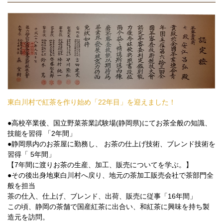
東白川村で紅茶を作り始め「22年目」を迎えました！
●高校卒業後、国立野菜茶業試験場(静岡県)にてお茶全般の知識、
技能を習得 「2年間」
●静岡県内のお茶屋に勤務し、 お茶の仕上げ技術、ブレンド技術を
習得「 5年間」
【7年間に渡りお茶の生産、加工、販売についてを学ぶ。】
●その後出身地東白川村へ戻り、地元の茶加工販売会社で茶部門全
般を担当
茶の仕入、仕上げ、ブレンド、出荷、販売に従事「16年間」
この頃、静岡の茶舗で国産紅茶に出合い、和紅茶に興味を持ち製
造元を訪問。