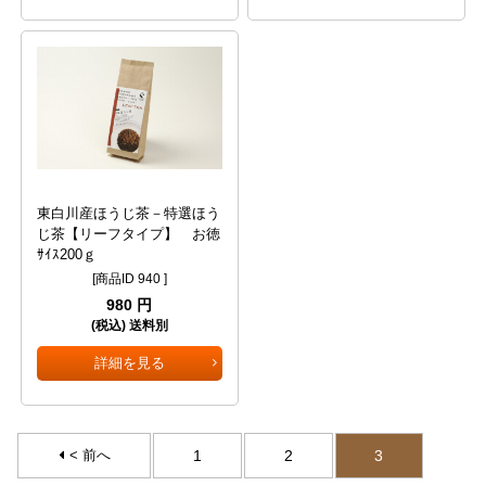
東白川産ほうじ茶－特選ほう
じ茶【リーフタイプ】 お徳
ｻｲｽ200ｇ
[商品ID 940 ]
980 円
(税込) 送料別
詳細を見る
< 前へ
1
2
3