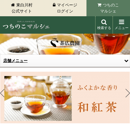
東白川村
マイページ
つちのこ
公式サイト
ログイン
マルシェ
検索する
メニュー
東白川村 つちのこマルシェ
店舗メニュー