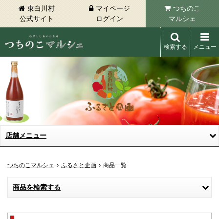
東白川村
マイページ
つちのこ
公式サイト
ログイン
マルシェ
検索する
メニュー
東白川村 つちのこマルシェ
店舗メニュー
つちのこマルシェ
ふるさと企画
商品一覧
商品を検索する