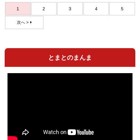
1
2
3
4
5
次へ >
とまとのまんま