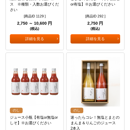
ス ※種類・入数お選びくだ
or有塩】※お選びください
さい
[商品ID 1129 ]
[商品ID 292 ]
2,750 ～ 10,600 円
2,750 円
(税込)
(税込)
詳細を見る
詳細を見る
のし
のし
ジュース小瓶【有塩or無塩or
迷ったらコレ！無塩とまとの
しそ】※お選びください
まんま＆りんごのジュース
2本入