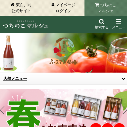
東白川村
マイページ
つちのこ
公式サイト
ログイン
マルシェ
検索する
メニュー
東白川村 つちのこマルシェ
店舗メニュー