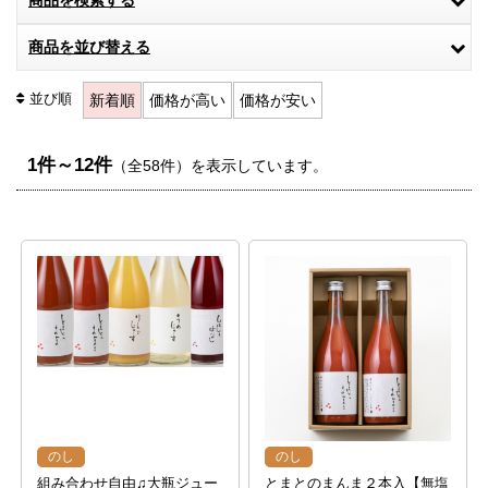
商品を検索する
商品を並び替える
並び順
新着順
価格が高い
価格が安い
1件～12件
（全58件）を表示しています。
のし
のし
組み合わせ自由♫大瓶ジュー
とまとのまんま２本入【無塩