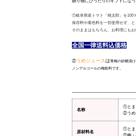
贈り物にぴったりのギフトになっ
①岐阜県産トマト「桃太郎」を100
保存料や着色料を一切使用せず、と
そのままはもちろん、お料理にもお
全国一律送料込価格
うめジュース
は
②
青梅の砂糖漬け
ノンアルコールの梅飲料です。
①とま
名称
②うめ
①とま
原材料名
②梅・