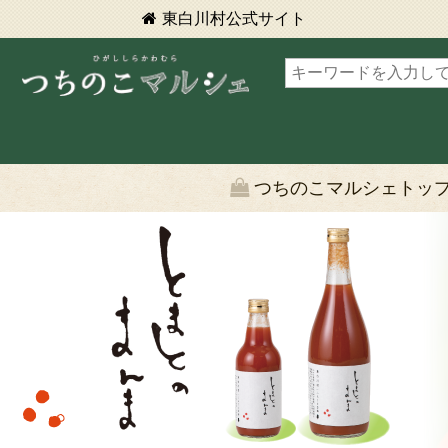
東白川村
公式サイト
東白川村 つちのこマルシェ
つちのこマルシェトッ