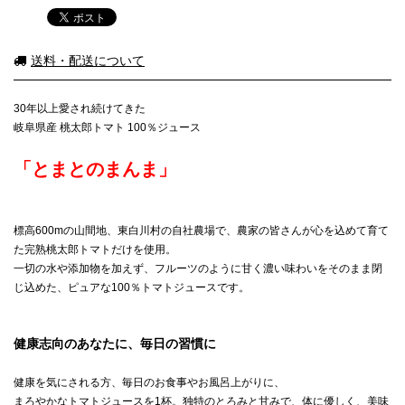
送料・配送について
30年以上愛され続けてきた
岐阜県産 桃太郎トマト 100％ジュース
「とまとのまんま」
標高600mの山間地、東白川村の自社農場で、農家の皆さんが心を込めて育て
た完熟桃太郎トマトだけを使用。
一切の水や添加物を加えず、フルーツのように甘く濃い味わいをそのまま閉
じ込めた、ピュアな100％トマトジュースです。
健康志向のあなたに、毎日の習慣に
健康を気にされる方、毎日のお食事やお風呂上がりに、
まろやかなトマトジュースを1杯。独特のとろみと甘みで、体に優しく、美味