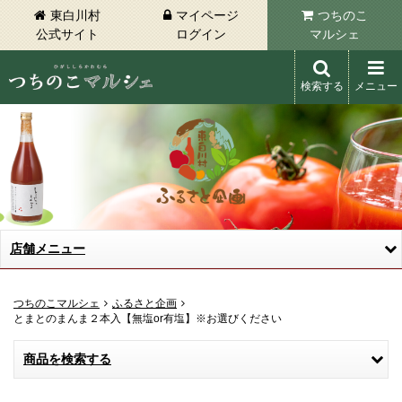
東白川村
マイページ
つちのこ
公式サイト
ログイン
マルシェ
検索する
メニュー
東白川村 つちのこマルシェ
店舗メニュー
つちのこマルシェ
ふるさと企画
とまとのまんま２本入【無塩or有塩】※お選びください
商品を検索する