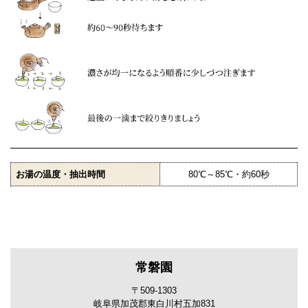
お湯の温度・抽出時間
80℃～85℃・約60秒
常磐園
〒509-1303
岐阜県加茂郡東白川村五加831