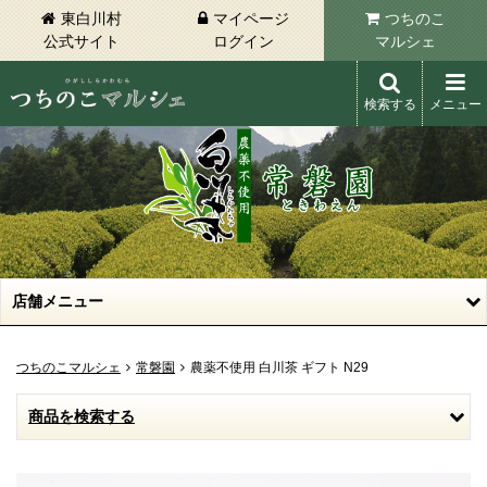
東白川村
マイページ
つちのこ
公式サイト
ログイン
マルシェ
検索する
メニュー
東白川村 つちのこマルシェ
店舗メニュー
つちのこマルシェ
常磐園
農薬不使用 白川茶 ギフト N29
商品を検索する