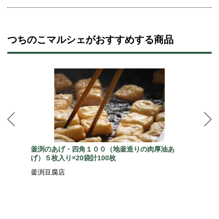
つちのこマルシェがおすすめする商品
釜渕のあげ・四角１００（地釜造りの肉厚油あ
げ）５枚入り×20袋計100枚
釜渕豆腐店