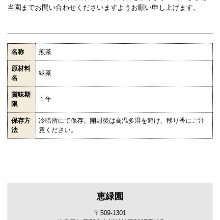
当園までお問い合わせくださいますようお願い申し上げます。
名称
煎茶
原材料
緑茶
名
賞味期
１年
限
保存方
冷暗所にて保存。開封後は高温多湿を避け、移り香にご注
法
意ください。
恵緑園
〒509-1301