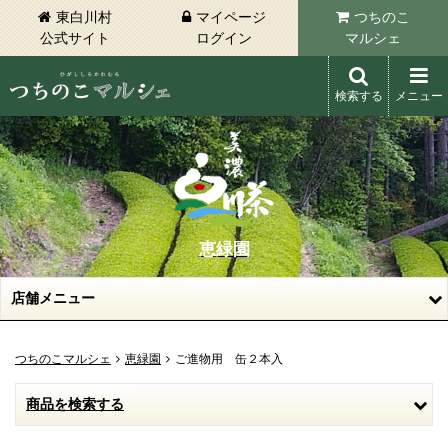
東白川村
マイページ
つちのこ
公式サイト
ログイン
マルシェ
検索する
メニュー
東白川村 つちのこマルシェ
恵緑園
店舗メニュー
つちのこマルシェ
恵緑園
ご進物用 缶２本入
商品を検索する