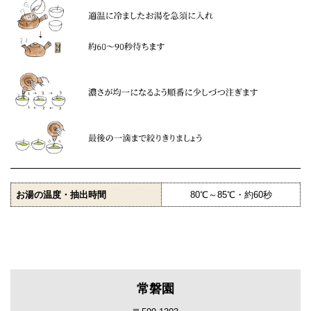
お湯の温度・抽出時間
80℃～85℃・約60秒
常磐園