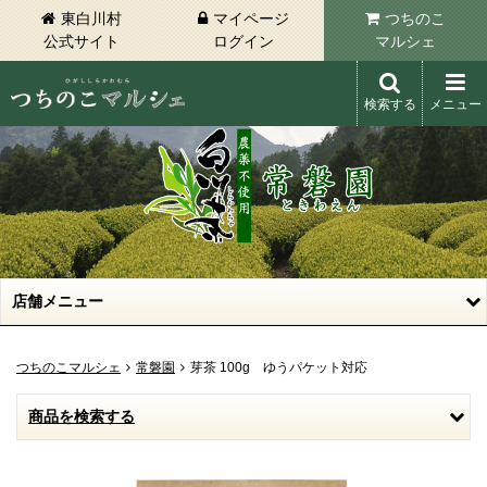
東白川村
マイページ
つちのこ
公式サイト
ログイン
マルシェ
検索する
メニュー
東白川村 つちのこマルシェ
店舗メニュー
つちのこマルシェ
常磐園
芽茶 100g ゆうパケット対応
商品を検索する