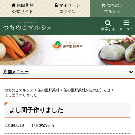
東白川村
マイページ
つちのこ
公式サイト
ログイン
マルシェ
検索する
メニュー
東白川村 つちのこマルシェ
茶の里野菜村
店舗メニュー
つちのこマルシェ
茶の里野菜村
茶の里野菜村からのお知らせ
よし団子作りました
よし団子作りました
2018/06/19
野菜村の日々