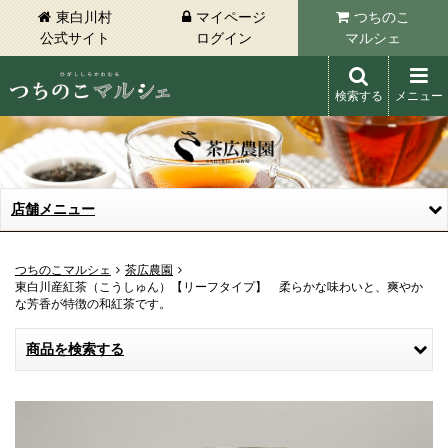
東白川村
マイページ
つちのこ
公式サイト
ログイン
マルシェ
検索する
メニュー
東白川村 つちのこマルシェ
店舗メニュー
つちのこマルシェ
茶広農園
東白川産紅茶（こうしゅん）【リーフタイプ】 柔らかな味わいと、爽やか
な芳香が特徴の和紅茶です。
商品を検索する