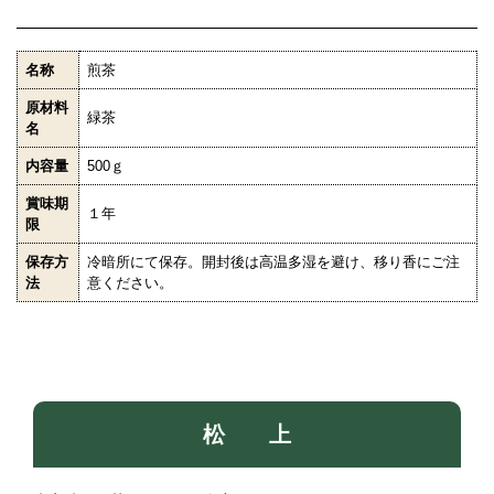
名称
煎茶
原材料
緑茶
名
内容量
500ｇ
賞味期
１年
限
保存方
冷暗所にて保存。開封後は高温多湿を避け、移り香にご注
法
意ください。
松 上