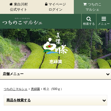
東白川村
マイページ
つちのこ
公式サイト
ログイン
マルシェ
検索する
メニュー
東白川村 つちのこマルシェ
恵緑園
店舗メニュー
つちのこマルシェ
恵緑園
松上（500ｇ）
商品を検索する