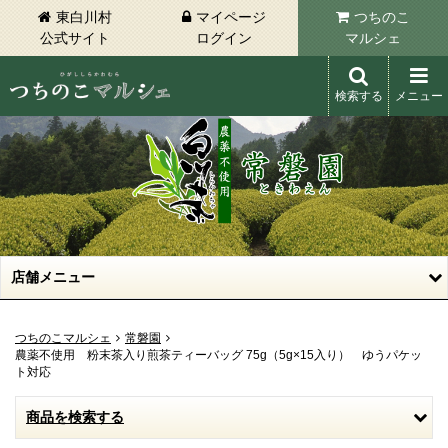
東白川村
マイページ
つちのこ
公式サイト
ログイン
マルシェ
検索する
メニュー
東白川村 つちのこマルシェ
店舗メニュー
つちのこマルシェ
常磐園
農薬不使用 粉末茶入り煎茶ティーバッグ 75g（5g×15入り） ゆうパケッ
ト対応
商品を検索する