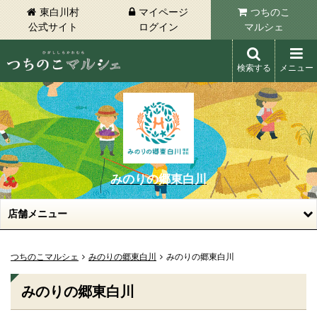
東白川村
マイページ
つちのこ
公式サイト
ログイン
マルシェ
検索する
メニュー
東白川村 つちのこマルシェ
みのりの郷東白川
店舗メニュー
つちのこマルシェ
みのりの郷東白川
みのりの郷東白川
みのりの郷東白川