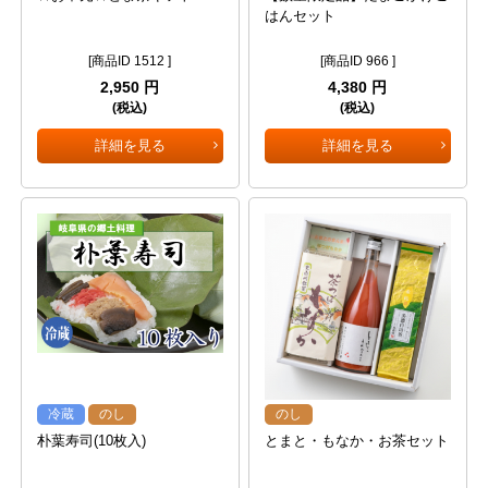
はんセット
[商品ID 1512 ]
[商品ID 966 ]
2,950 円
4,380 円
(税込)
(税込)
詳細を見る
詳細を見る
冷蔵
のし
のし
朴葉寿司(10枚入)
とまと・もなか・お茶セット