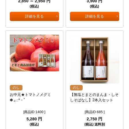
2,850 ～ 2,950 円
3,900 円
(税込)
(税込)
詳細を見る
詳細を見る
のし
のし
お中元★トマトノメグミ
【無塩とまとのまんま・しそ
✽.｡.:*・ﾟ
しそばなし】2本入セット
[商品ID 1400 ]
[商品ID 685 ]
5,280 円
2,750 円
(税込)
(税込) 送料別