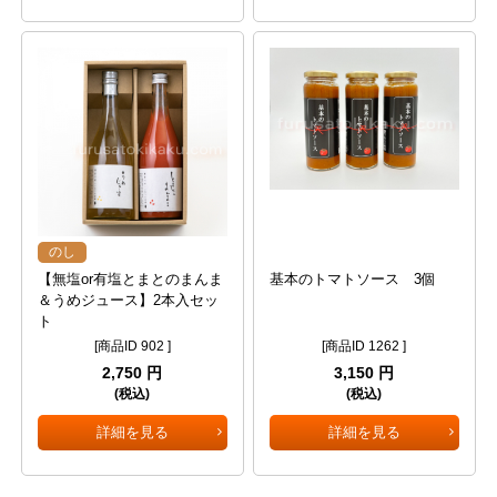
のし
【無塩or有塩とまとのまんま
基本のトマトソース 3個
＆うめジュース】2本入セッ
ト
[商品ID 902 ]
[商品ID 1262 ]
2,750 円
3,150 円
(税込)
(税込)
詳細を見る
詳細を見る