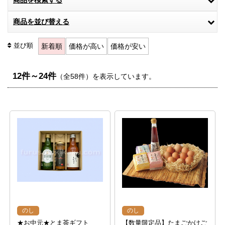
商品を検索する
商品を並び替える
並び順
新着順
価格が高い
価格が安い
12件～24件
（全58件）を表示しています。
のし
のし
★お中元★とま茶ギフト
【数量限定品】たまごかけご