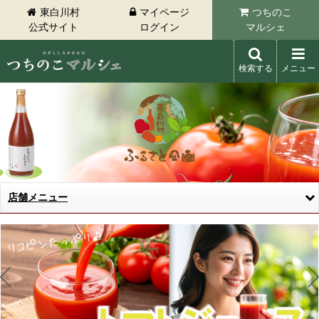
東白川村
マイページ
つちのこ
公式サイト
ログイン
マルシェ
検索する
メニュー
東白川村 つちのこマルシェ
店舗メニュー