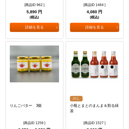
[商品ID 962 ]
[商品ID 1464 ]
5,890 円
4,080 円
(税込)
(税込)
詳細を見る
詳細を見る
のし
りんごバター 3個
小瓶とまとのまんま＆割る緑
茶
[商品ID 1259 ]
[商品ID 1527 ]