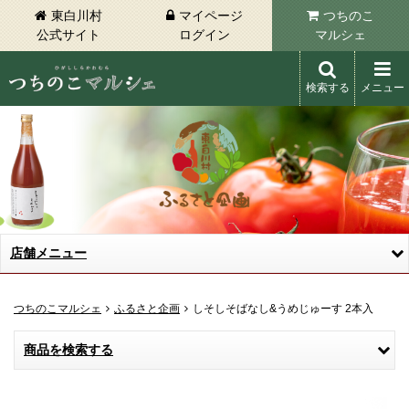
東白川村
マイページ
つちのこ
公式サイト
ログイン
マルシェ
検索する
メニュー
東白川村 つちのこマルシェ
店舗メニュー
つちのこマルシェ
ふるさと企画
しそしそばなし&うめじゅーす 2本入
商品を検索する