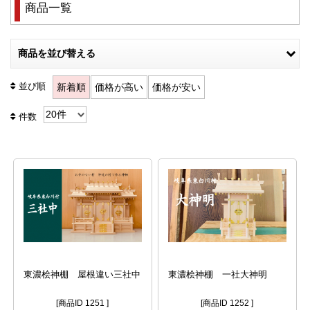
商品一覧
商品を並び替える
並び順
新着順
価格が高い
価格が安い
件数
東濃桧神棚 屋根違い三社中
東濃桧神棚 一社大神明
[商品ID 1251 ]
[商品ID 1252 ]