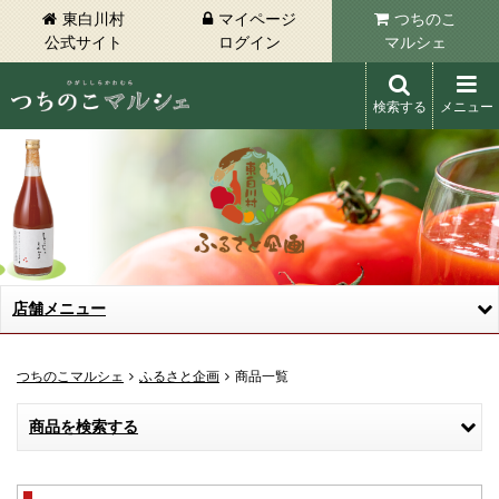
東白川村
マイページ
つちのこ
公式サイト
ログイン
マルシェ
検索する
メニュー
東白川村 つちのこマルシェ
店舗メニュー
つちのこマルシェ
ふるさと企画
商品一覧
商品を検索する