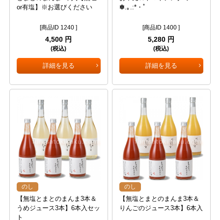
or有塩】※お選びください
✽.｡.:*・ﾟ
[商品ID 1240 ]
[商品ID 1400 ]
4,500 円
5,280 円
(税込)
(税込)
詳細を見る
詳細を見る
のし
のし
【無塩とまとのまんま3本＆
【無塩とまとのまんま3本＆
うめジュース3本】6本入セッ
りんごのジュース3本】6本入
ト