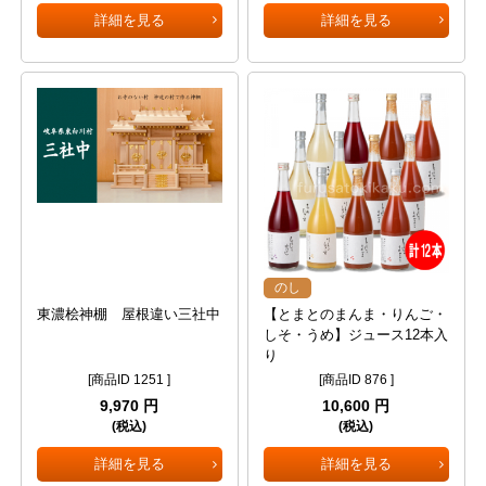
詳細を見る
詳細を見る
のし
東濃桧神棚 屋根違い三社中
【とまとのまんま・りんご・
しそ・うめ】ジュース12本入
り
[商品ID 1251 ]
[商品ID 876 ]
9,970 円
10,600 円
(税込)
(税込)
詳細を見る
詳細を見る