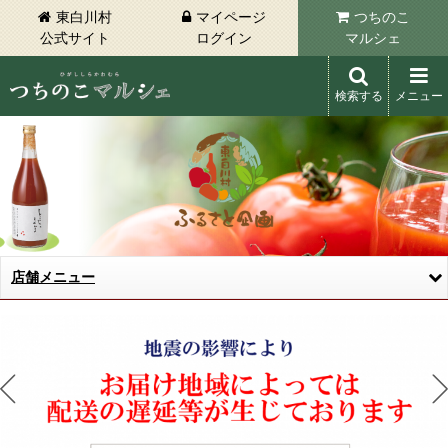
東白川村
マイページ
つちのこ
公式サイト
ログイン
マルシェ
検索する
メニュー
東白川村 つちのこマルシェ
店舗メニュー