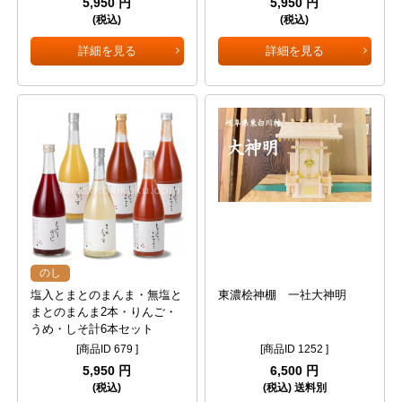
5,950 円
5,950 円
(税込)
(税込)
詳細を見る
詳細を見る
のし
塩入とまとのまんま・無塩と
東濃桧神棚 一社大神明
まとのまんま2本・りんご・
うめ・しそ計6本セット
[商品ID 679 ]
[商品ID 1252 ]
5,950 円
6,500 円
(税込)
(税込) 送料別