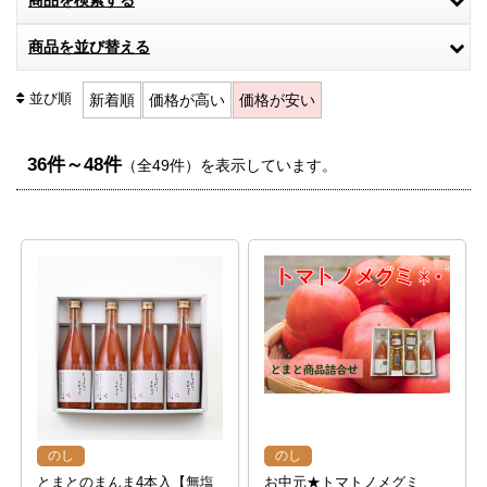
商品を検索する
商品を並び替える
並び順
新着順
価格が高い
価格が安い
36件～48件
（全49件）を表示しています。
のし
のし
とまとのまんま4本入【無塩
お中元★トマトノメグミ