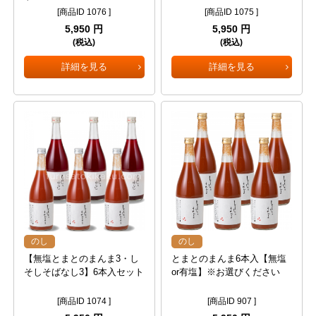
[商品ID 1076 ]
[商品ID 1075 ]
5,950 円
5,950 円
(税込)
(税込)
詳細を見る
詳細を見る
のし
のし
【無塩とまとのまんま3・し
とまとのまんま6本入【無塩
そしそばなし3】6本入セット
or有塩】※お選びください
[商品ID 1074 ]
[商品ID 907 ]