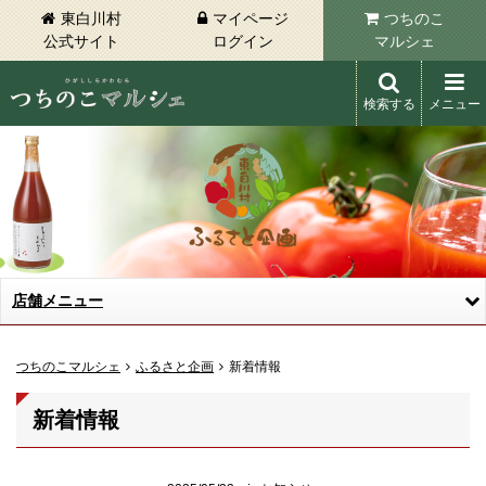
東白川村
マイページ
つちのこ
公式サイト
ログイン
マルシェ
検索する
メニュー
東白川村 つちのこマルシェ
店舗メニュー
つちのこマルシェ
ふるさと企画
新着情報
新着情報