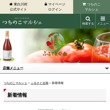
東白川村
マイページ
つちのこ
公式サイト
ログイン
マルシェ
検索する
メニュー
東白川村 つちのこマルシェ
店舗メニュー
つちのこマルシェ
ふるさと企画
新着情報
新着情報