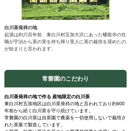
白川茶発祥の地
起源は約六百年前、東白川村五加大沢にあった蟠龍寺の住
職が宇治から茶の実を持ち帰り里人に茶の栽培を奨めたの
が始まりと言われます。
常磐園のこだわり
白川茶発祥の地で作る 産地限定の白川茶
東白川村五加地区は白川茶発祥の地と言われており約600
年前から続く白川茶を守り続けています。
常磐園の白川茶は自茶園で農薬を一切使用しないで栽培さ
れた茶葉で製造しています。