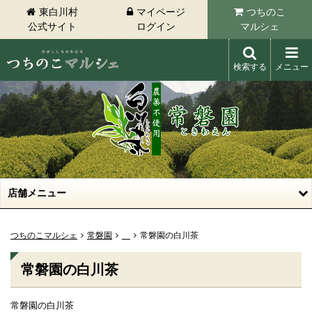
東白川村
マイページ
つちのこ
公式サイト
ログイン
マルシェ
検索する
メニュー
東白川村 つちのこマルシェ
店舗メニュー
つちのこマルシェ
常磐園
常磐園の白川茶
常磐園の白川茶
常磐園の白川茶