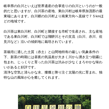
岐阜県の白川といえば世界遺産の合掌造りの白川というのが一般
的だと思いますが、白川茶の産地、東白川村は岐阜県加茂郡の最
東端にあります。白川郷の白川村より南東方向へ直線で７５kmほ
どの地域です。
白川茶は東白川村、白川町と隣接する市町で生産され、主な産地
である東白川村、白川町では飛騨川とその支流（白川、赤川、佐
見川など）沿いの傾斜地に栽培されています。
茶栽培に適した土質（赤土）と山間地特有の厳しい気象条件の
下、新茶の時期には昼夜の気温差が大きく川から湧き立つ朝霧に
包まれ、じっくりと育った白川茶は渋みが少なくまろやかな味わ
いがあると好評です。
清浄な空気と清らかな水、燦燦と降り注ぐ太陽の光に育まれ、独
特な山の風味が心を癒してくれます。