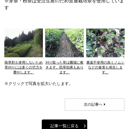
※芽茶・粉茶は受注生産のため普通栽培茶を使用していま
す
除草剤も使用しないため
刈り取った草は圃場に敷
農薬不使用の為ミノムシ
草刈りには多くの労力を
きます。防草効果もあり
などの食害も発生しま
費やします。
ます。
す。
※クリックで写真を拡大いたします。
次の記事へ
記事一覧に戻る