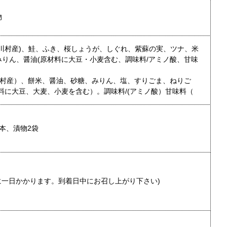
物
川村産)、鮭、ふき、桜しょうが、しぐれ、紫蘇の実、ツナ、米
りん、醤油(原材料に大豆・小麦含む、調味料/アミノ酸、甘味
川村産）、餅米、醤油、砂糖、みりん、塩、すりごま、ねりご
料に大豆、大麦、小麦を含む）。調味料/(アミノ酸）甘味料（
本、漬物2袋
に一日かかります。到着日中にお召し上がり下さい)