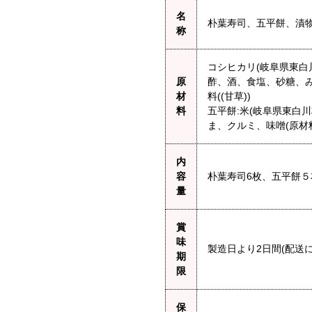
名
朴葉寿司、五平餅、漬
称
コシヒカリ(岐阜県東白
原
酢、酒、食塩、砂糖、み
材
料((甘草))
料
五平餅:米(岐阜県東白
ま、クルミ、味噌(原材
内
容
朴葉寿司6枚、五平餅５
量
賞
味
製造日より2日間(配送
期
限
保