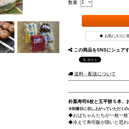
数量
お気に入りに
この商品をSNSにシェア
送料・配送について
朴葉寿司6枚と五平餅５本、
※到着日に召し上がっていただくの
◆おばちゃんたちが一枚一枚
◆冷えて寿司飯が固いと思わ