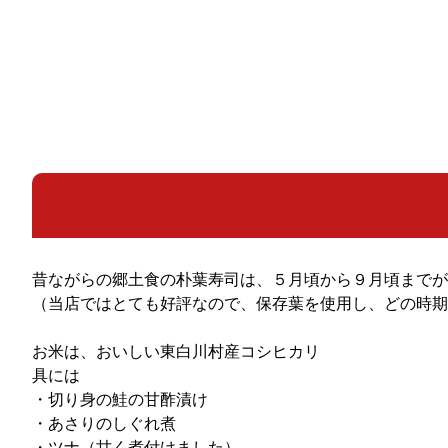
昔ながらの郷土食の朴葉寿司は、５月頃から９月頃までが
（当店ではとても好評なので、保存葉を使用し、どの時期
お米は、おいしい東白川村産コシヒカリ
具には
・切り身の鮭の甘酢漬け
・あさりのしぐれ煮
・ツナ（甘く煮付けました）