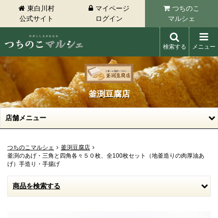
東白川村
マイページ
つちのこ
公式サイト
ログイン
マルシェ
検索する
メニュー
東白川村 つちのこマルシェ
釜渕豆腐店
店舗メニュー
つちのこマルシェ
釜渕豆腐店
釜渕のあげ・三角と四角各々５０枚、全100枚セット（地釜造りの肉厚油あ
げ）手造り・手揚げ
商品を検索する