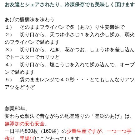
お友達とシェアされたり、冷凍保存でも美味しく頂けます
あげの醍醐味を味わう
１） そのままフライパンで炙（あぶ）り生姜醬油で
２） 切り口から、天つゆ小さじ１を入れ少し揉み、弱火
のフライパンで温めます
３） 切り口から、ねぎ、花かつお、しょうゆを差し込ん
でトースターでカリッと
４） 切り口から、塩こうじを入れて揉み込んで、オーブ
ンで温めます
５） 袋のままレンジで４０秒・・・とてもしんなりアツ
アツをどうぞ
創業80年。
変わらぬ製法で昔ながらの地釜造りの「釜渕のあげ」は、
無添加の安心安全
。
一日平均800枚（160袋）の
少量生産ですが、一つ一つ手
作り、手揚げ
にこだわっています。