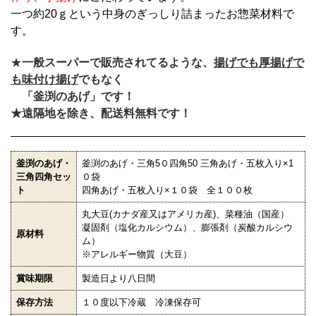
一つ約20ｇという中身のぎっしり詰まったお惣菜材料で
す。
★
一般スーパーで販売されてるような、
揚げでも厚揚げで
も味付け揚げ
でもなく
「釜渕のあげ」です！
★遠隔地を除き、配送料無料です！
釜渕のあげ・
釜渕のあげ・三角5０四角50 三角あげ・五枚入り×1
三角四角セッ
０袋
ト
四角あげ・五枚入り×１０袋 全１００枚
丸大豆(カナダ産又はアメリカ産)、菜種油（国産）
凝固剤（塩化カルシウム）、膨張剤（炭酸カルシウ
原材料
ム）
※アレルギー物質（大豆）
賞味期限
製造日より八日間
保存方法
１０度以下冷蔵 冷凍保存可