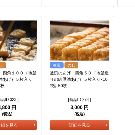
し
冷蔵
のし
・四角１００（地釜
釜渕のあげ・四角５０（地釜造
油あげ）５枚入り
りの肉厚油あげ）５枚入り×10
0枚
袋計50枚
品ID 323 ]
[商品ID 273 ]
4,800 円
3,000 円
(税込)
(税込)
詳細を見る
詳細を見る