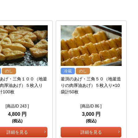
のし
冷蔵
のし
あげ・三角１００（地釜
釜渕のあげ・三角５０（地釜造
肉厚油あげ）５枚入り
りの肉厚油あげ）５枚入り×10
計100枚
袋計50枚
[商品ID 243 ]
[商品ID 86 ]
4,800 円
3,000 円
(税込)
(税込)
詳細を見る
詳細を見る