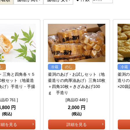
し
冷蔵
のし
冷蔵
・三角と四角各々５
釜渕のあげ・お試しセット（地
釜渕の
00枚セット（地釜造
釜造りの肉厚油あげ）三角10枚
造りの
あげ）手造り・手揚
＋四角10枚＋きざみあげ100
×20袋
ｇ 手造り
品ID 761 ]
[商品ID 449 ]
4,800 円
2,000 円
(税込)
(税込)
詳細を見る
詳細を見る