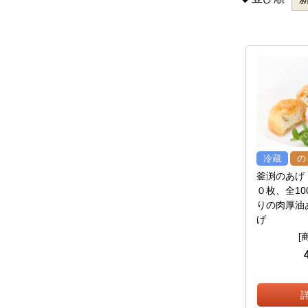
冷蔵
の
釜渕のあげ
０枚、全1
りの肉厚油
げ
[商