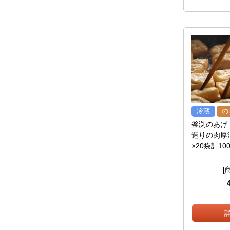
冷蔵
の
釜渕のあげ
造りの肉厚
×20袋計10
[商