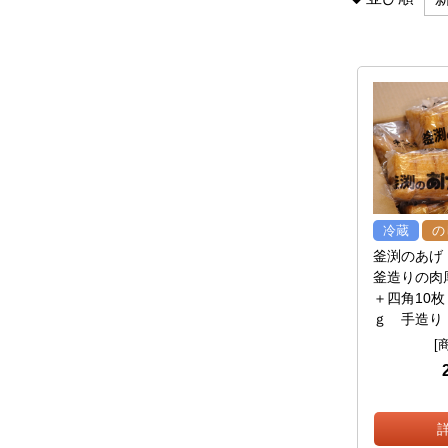
冷蔵
の
釜渕のあげ
釜造りの肉
＋四角10枚
ｇ 手造り
[商