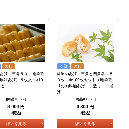
のし
冷蔵
のし
あげ・三角５０（地釜造
釜渕のあげ・三角と四角各々５
厚油あげ）５枚入り×10
０枚、全100枚セット（地釜造
0枚
りの肉厚油あげ）手造り・手揚
げ
[商品ID 86 ]
[商品ID 761 ]
3,000 円
4,800 円
(税込)
(税込)
詳細を見る
詳細を見る