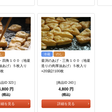
し
冷蔵
のし
・四角１００（地釜
釜渕のあげ・三角１００（地釜
油あげ）５枚入り
造りの肉厚油あげ）５枚入り
0枚
×20袋計100枚
品ID 323 ]
[商品ID 243 ]
4,800 円
4,800 円
(税込)
(税込)
詳細を見る
詳細を見る