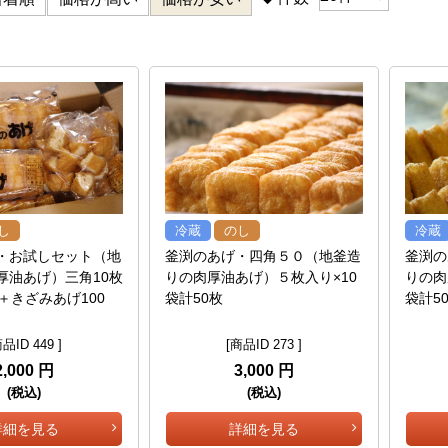
し
冷蔵
のし
冷蔵
・お試しセット（地
釜渕のあげ・四角５０（地釜造
釜渕の
厚油あげ）三角10枚
りの肉厚油あげ）５枚入り×10
りの肉
＋きざみあげ100
袋計50枚
袋計5
品ID 449 ]
[商品ID 273 ]
2,000 円
3,000 円
(税込)
(税込)
詳細を見る
詳細を見る