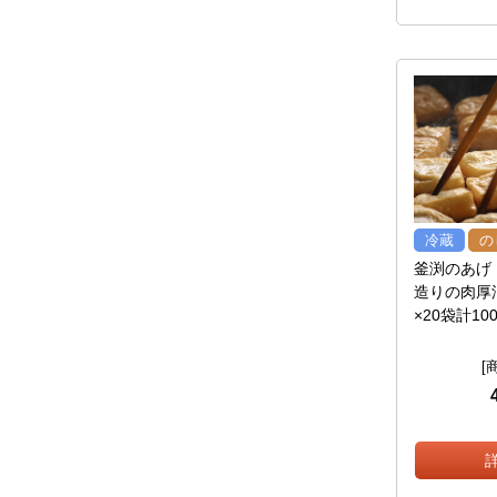
冷蔵
の
釜渕のあげ
造りの肉厚
×20袋計10
[商