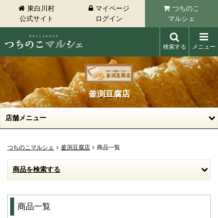
東白川村
マイページ
つちのこ
公式サイト
ログイン
マルシェ
検索する
メニュー
東白川村 つちのこマルシェ
釜渕豆腐店
店舗メニュー
つちのこマルシェ
釜渕豆腐店
商品一覧
商品を検索する
商品一覧