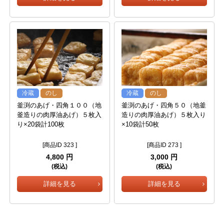
冷蔵
のし
冷蔵
のし
釜渕のあげ・四角１００（地
釜渕のあげ・四角５０（地釜
釜造りの肉厚油あげ）５枚入
造りの肉厚油あげ）５枚入り
り×20袋計100枚
×10袋計50枚
[商品ID 323 ]
[商品ID 273 ]
4,800 円
3,000 円
(税込)
(税込)
詳細を見る
詳細を見る