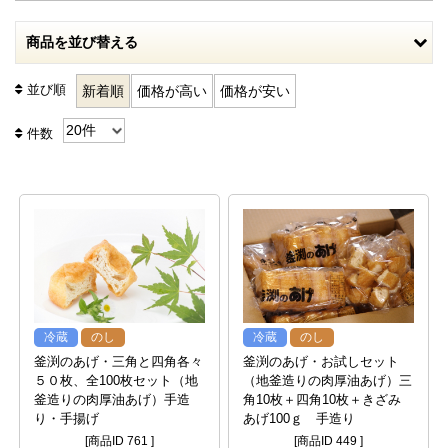
商品を並び替える
並び順
新着順
価格が高い
価格が安い
件数
冷蔵
のし
冷蔵
のし
釜渕のあげ・三角と四角各々
釜渕のあげ・お試しセット
５０枚、全100枚セット（地
（地釜造りの肉厚油あげ）三
釜造りの肉厚油あげ）手造
角10枚＋四角10枚＋きざみ
り・手揚げ
あげ100ｇ 手造り
[商品ID 761 ]
[商品ID 449 ]