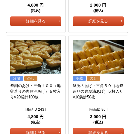
4,800 円
2,000 円
(税込)
(税込)
詳細を見る
詳細を見る
冷蔵
のし
冷蔵
のし
釜渕のあげ・三角１００（地
釜渕のあげ・三角５０（地釜
釜造りの肉厚油あげ）５枚入
造りの肉厚油あげ）５枚入り
り×20袋計100枚
×10袋計50枚
[商品ID 243 ]
[商品ID 86 ]
4,800 円
3,000 円
(税込)
(税込)
詳細を見る
詳細を見る