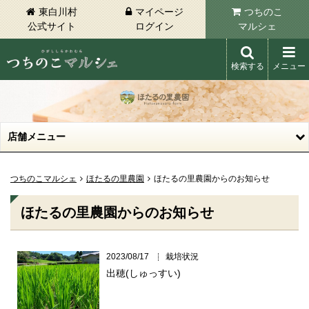
東白川村
マイページ
つちのこ
公式サイト
ログイン
マルシェ
検索する
メニュー
東白川村 つちのこマルシェ
店舗メニュー
つちのこマルシェ
ほたるの里農園
ほたるの里農園からのお知らせ
ほたるの里農園からのお知らせ
2023/08/17
栽培状況
出穂(しゅっすい)