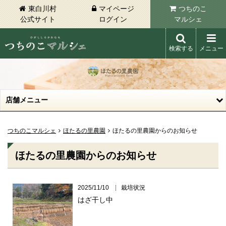
東白川村
マイページ
つちのこ
公式サイト
ログイン
マルシェ
検索する
メニュー
東白川村 つちのこマルシェ
店舗メニュー
つちのこマルシェ
ほたるの里農園
ほたるの里農園からのお知らせ
ほたるの里農園からのお知らせ
2025/11/10
栽培状況
はざ干し中