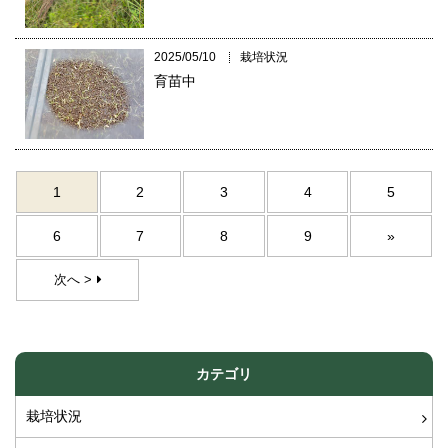
2025/05/10
栽培状況
育苗中
1
2
3
4
5
6
7
8
9
»
次へ >
カテゴリ
栽培状況