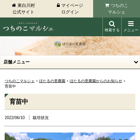
東白川村
マイページ
つちのこ
公式サイト
ログイン
マルシェ
検索する
メニュー
東白川村 つちのこマルシェ
店舗メニュー
つちのこマルシェ
ほたるの里農園
ほたるの里農園からのお知らせ
育苗中
育苗中
2022/06/10
栽培状況